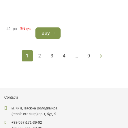
36
42
грн
грн
Buy
1
2
3
4
...
9
Contacts
м. Київ, Івасюка Володимира
(героїв сталінгр) пр-т, буд. 9
+38
(097)
171-39-02