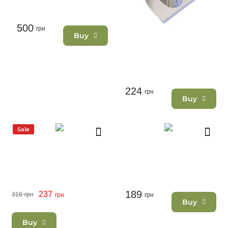
500
грн
Buy
224
грн
Buy
Sale
189
237
316
грн
грн
грн
Buy
Buy