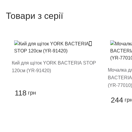
Товари з серії
Написа
Після того як ваш відгук пройде
Поставте оцінку т
Кий для щіток YORK BACTERIA STOP
Мочалка д
120см (YR-91420)
BACTERIA
(YR-77010
118
грн
244
гр
Залиши