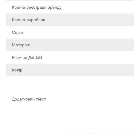
Країна реєстрації бренду
Країна-виробник
Серія
Матеріал
Розміри ДхШхВ
Колір
Додатковий текст
Щоб залишити відгук про товар, будь-ласка
увійдіть у особистий кабінет