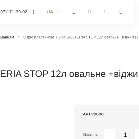
UA
097)
171-39-02
RU
UA
95)
905-43-36
EN
жиманням
Відро пластикове YORK BACTERIA STOP 12л овальне +віджим (Y
63)
959-40-67
мер телефону і ми
онимо
ERIA STOP 12л овальне +відж
воніть мені
АРТ:
70000
Кількість: