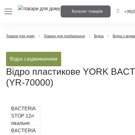
Каталог товарів
+38
(
+38
(0
Товари для дому
Товари для прибирання
Відра
Відра з від
+38
(0
Відра з віджиманням
Напишіть но
вам передзв
Відро пластикове YORK BACT
(YR-70000)
Передз