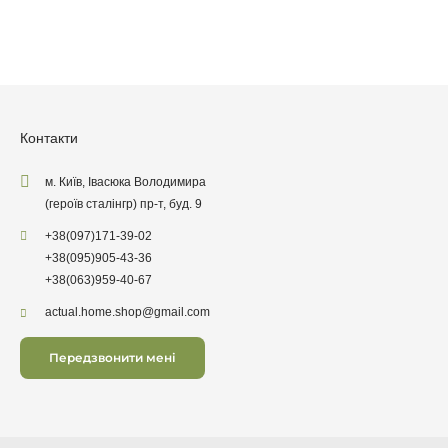
Контакти
м. Київ, Івасюка Володимира
(героїв сталінгр) пр-т, буд. 9
+38
(097)
171-39-02
+38
(095)
905-43-36
+38
(063)
959-40-67
actual.home.shop@gmail.com
Передзвонити мені