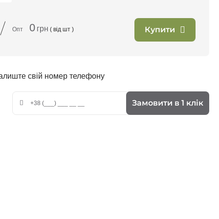
/
0
грн
Купити
Опт
( від
шт )
залиште свій номер телефону
Замовити в 1 клік