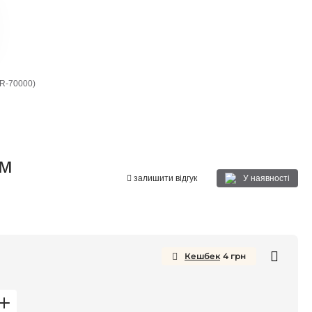
R-70000)
им
У наявності
залишити відгук
Кешбек
4
грн