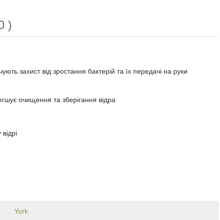
0 )
ють захист від зростання бактерій та їх передачі на руки
гшує очищення та зберігання відра
 відрі
York