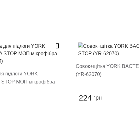
ти відгук
 модерацію, він з'явиться на сайті
овару
Совок+щітка YORK BACT
ля підлоги YORK
(YR-62070)
 STOP МОП мікрофібра
)
224
грн
н
ти відгук