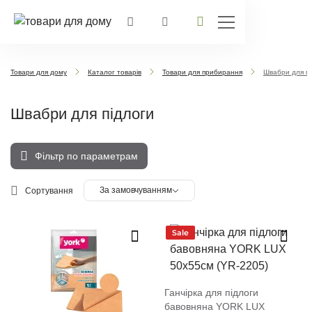
Товари для дому
Каталог товарів
Товари для прибирання
Швабри для пі
Швабри для підлоги
Фільтр по параметрам
За замовчуванням
Сортування
Sale
Ганчірка для підлоги
бавовняна YORK LUX