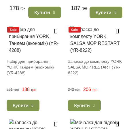
178
187
грн
грн
Купити
Купити
Sale
Sale
Набір для прибирання
Запаска до комплекту YORK
YORK Тандем (економік)
SALSA МОР RESTART (YR-
(YR-4288)
8222)
188
206
221
грн
242
грн
грн
грн
Купити
Купити