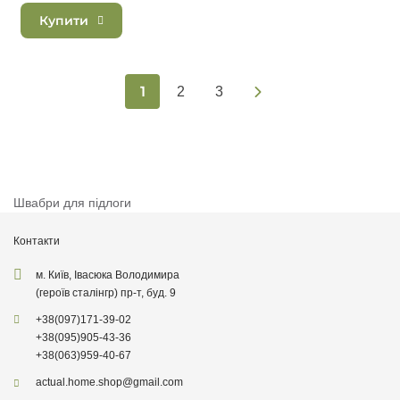
Купити
1
2
3
Швабри для підлоги
Контакти
м. Київ, Івасюка Володимира
(героїв сталінгр) пр-т, буд. 9
+38
(097)
171-39-02
+38
(095)
905-43-36
+38
(063)
959-40-67
actual.home.shop@gmail.com