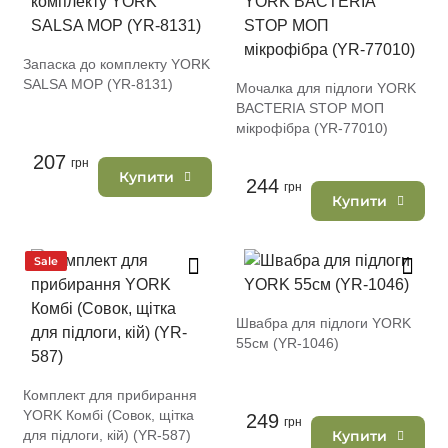
Запаска до комплекту YORK
SALSA MOP (YR-8131)
Мочалка для підлоги YORK
BACTERIA STOP МОП
мікрофібра (YR-77010)
207
грн
Купити
244
грн
Купити
Sale
Швабра для підлоги YORK
55см (YR-1046)
Комплект для прибирання
YORK Комбі (Совок, щітка
249
грн
для підлоги, кій) (YR-587)
Купити