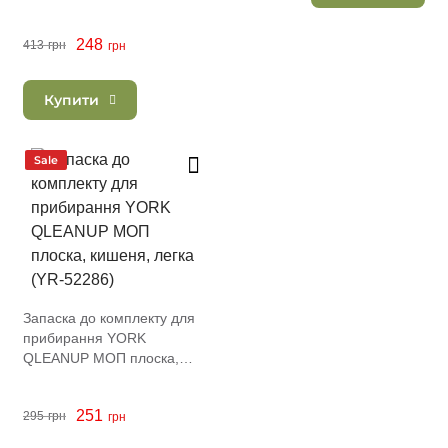
248
413
грн
грн
Купити
Sale
Запаска до комплекту для
прибирання YORK
QLEANUP МОП плоска,
кишеня, легка (YR-52286)
251
295
грн
грн