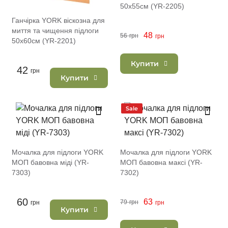
50х55см (YR-2205)
Ганчірка YORK віскозна для
миття та чищення підлоги
48
56
грн
грн
50х60см (YR-2201)
Купити
42
грн
Купити
Sale
Мочалка для підлоги YORK
Мочалка для підлоги YORK
МОП бавовна міді (YR-
МОП бавовна максі (YR-
7303)
7302)
60
63
79
грн
грн
грн
Купити