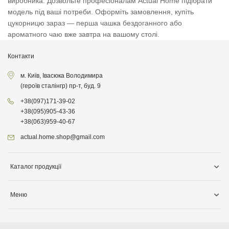
виробника. Дозвольте професіоналам Actual Home підібрати
модель під ваші потреби. Оформіть замовлення, купіть
цукорницю зараз — перша чашка бездоганного або
ароматного чаю вже завтра на вашому столі.
Контакти
м. Київ, Івасюка Володимира
(героїв сталінгр) пр-т, буд. 9
+38
(097)
171-39-02
+38
(095)
905-43-36
+38
(063)
959-40-67
actual.home.shop@gmail.com
Каталог продукції
Зберігання
Меню
Товари для кухні
Інформація про доставку
Товари для прибирання