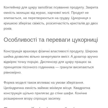
Контейнер для цукру запобігає псуванню продукту. Закрита
ємність захищає від мурах, харчової молі. Продукт не
злипається, не перетворюється на грудку. Цукорниця з
кришкою зберігає свіжість, розсипчастість кристалів до двох
років.
Особливості та переваги цукорниці
Конструкція враховує фізичні властивості продукту. Широка
шийка дозволяє вільно зачерпувати вміст. А дозатор зручно
відміряє точну порцію. Диспенсер для цукру працює за
принципом пісочного годинника — гранули висипаються
рівномірно.
Форма моделі також впливає на умови зберігання.
Циліндрична ємність займає мінімум місця. Квадратна
конструкція щільно прилягає до стіни шафи. Конічне
розширення вгору спрощує засипку.