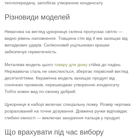
теплопередачу, запобігає утворенню конденсату.
Різновиди моделей
Невагома на вигляд цукорниця скляна пропускає світло —
видно рівень наповнення. Товщина стін від 4 мм захищає від
випадкових ударів. Силіконовий ущільнювач кришки
забезпечує герметичність.
Металева модель цього
товару для дому
стійка до падінь.
Нержавіюча сталь не окислюється, зберігає первісний вигляд
десятиліттями. Керамічна модель захищає продукт від
сонячних променів, перешкоджає утворенню конденсату.
Тобто кожен вид по-своєму добрий.
Цукорниця в наборі включає спеціальну ложку. Розмір черпака
розрахований на точне дозування. Довжина ручки відповідає
глибині ємності — виключає занурення пальців у продукт.
Що врахувати під час вибору