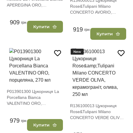
R134000013 Цукорниця
APEREGINA ORO,
Rose&Tulipani Milano
порцеляна, 10 х 6,5 см
CONCERTO AVORIO,
керамограніт, кремовий, 250
909
грн
мл
Купити
919
грн
Купити
New
P013901300 Цукорниця La
Porcellana Bianca
VALENTINO ORO,
R136100013 Цукорниця
порцеляна, 270 мл
Rose&Tulipani Milano
CONCERTO VERDE OLIVA,
979
грн
керамограніт, олива, 250 мл
Купити