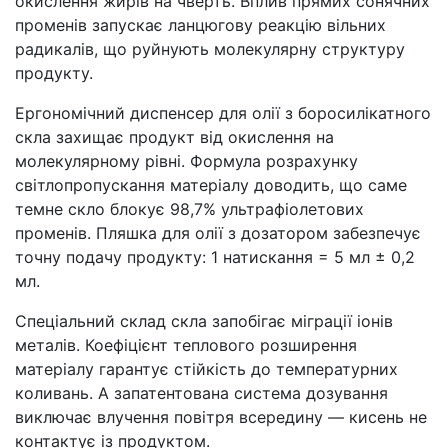
окислення жирів на чверть. Вплив прямих сонячних
променів запускає ланцюгову реакцію вільних
радикалів, що руйнують молекулярну структуру
продукту.
Ергономічний диспенсер для олії з боросилікатного
скла захищає продукт від окислення на
молекулярному рівні. Формула розрахунку
світлопропускання матеріалу доводить, що саме
темне скло блокує 98,7% ультрафіолетових
променів. Пляшка для олії з дозатором забезпечує
точну подачу продукту: 1 натискання = 5 мл ± 0,2
мл.
Спеціальний склад скла запобігає міграції іонів
металів. Коефіцієнт теплового розширення
матеріалу гарантує стійкість до температурних
коливань. А запатентована система дозування
виключає влучення повітря всередину — кисень не
контактує із продуктом.