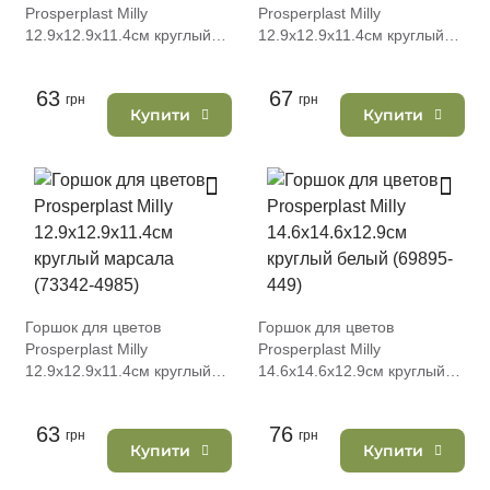
Prosperplast Milly
Prosperplast Milly
12.9х12.9х11.4см круглый
12.9х12.9х11.4см круглый
антрацит (73342-433)
темно-зеленый (73342-
2411)
63
67
грн
грн
Купити
Купити
Горшок для цветов
Горшок для цветов
Prosperplast Milly
Prosperplast Milly
12.9х12.9х11.4см круглый
14.6х14.6х12.9см круглый
марсала (73342-4985)
белый (69895-449)
63
76
грн
грн
Купити
Купити