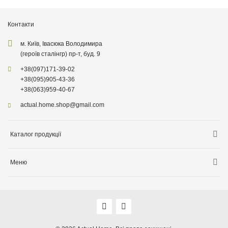
Контакти
м. Київ, Івасюка Володимира
(героїв сталінгр) пр-т, буд. 9
+38
(097)
171-39-02
+38
(095)
905-43-36
+38
(063)
959-40-67
actual.home.shop@gmail.com
Каталог продукції
Зберігання
Меню
Товари для кухні
Інформація про доставку
Товари для прибирання
Про компанiю
Товари для дітей
Акції
Товари для саду
Оплата, доставка