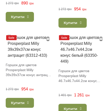
890
1 272
грн
грн
954
1 272
грн
грн
Купити
Купити
Sale
Sale
Горшок для цветов
Prosperplast Milly
Горшок для цветов
39х39х37см конус антрацит
Prosperplast Milly
(63312-433)
46.7х46.7х44.2см конус
белый (63350-449)
954
1 272
грн
грн
1 261
1 401
грн
грн
Купити
Купити