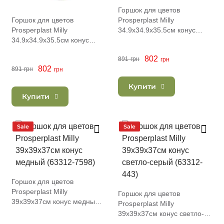
Горшок для цветов
Горшок для цветов
Prosperplast Milly
Prosperplast Milly
34.9х34.9х35.5см конус
34.9х34.9х35.5см конус
антрацит (63275-433)
светло-серый (63275-443)
802
891
грн
грн
802
891
грн
грн
Купити
Купити
Sale
Sale
Горшок для цветов
Prosperplast Milly
Горшок для цветов
39х39х37см конус медный
Prosperplast Milly
(63312-7598)
39х39х37см конус светло-
серый (63312-443)