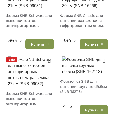
Форма SNB Schwarz для
Форма SNB Classic для
выпечки тортов
выпечки разъемная с
антипригарным
гофрированным дном
покрытием разъемная
30 см (SNB-16266)
21см (SNB-99031)
364
334
грн
грн
Купить
Купить
Sale
Формочки SNB для
выпечки круглые d9.5см
(SNB-162113)
Форма SNB Schwarz для
выпечки тортов
антипригарным
41
грн
покрытием разъемная
Купить