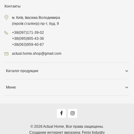
Контакты
м. Київ, Івасюка Володимира
(героїв сталінгр) пр-т, буд. 9
+38
(097)
171-39-02
+38
(095)
905-43-36
+38
(063)
959-40-67
actual.home.shop@gmail.com
Каталог продукции
Хранение
Меню
Товары для кухни
Информация о доставке
Товары для уборки
О компании
Товары для детей
Акции
Товары для сада
Оплата, доставка
© 2026
Actual Home,
Все права защищены.
Декор для дома
Создание интернет магазина:
Fenix Industry