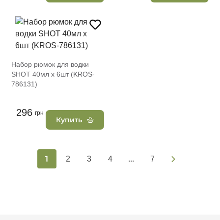
Набор рюмок для водки
SHOT 40мл х 6шт (KROS-
786131)
296
грн
Купить
1
2
3
4
...
7