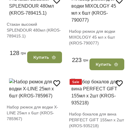
Стакан высокий
SPLENDOUR 480мл (KROS-
Набор рюмок для водки
789415.1)
MIXOLOGY 45 мл х 6шт
(KROS-790077)
128
грн
Купить
223
грн
Купить
Sale
Набор рюмок для водки X-
LINE 25мл х 6шт (KROS-
Набор бокалов для вина
785967)
PERFECT GIFT 155мл х 2шт
(KROS-935218)