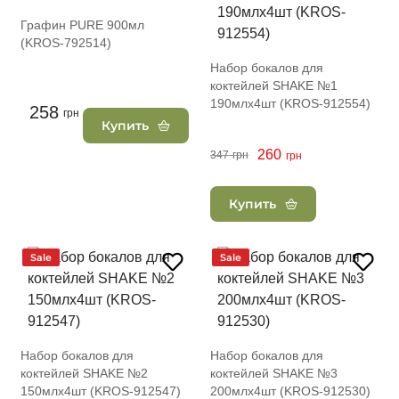
Графин PURE 900мл
(KROS-792514)
Набор бокалов для
коктейлей SHAKE №1
190млх4шт (KROS-912554)
258
грн
Купить
260
347
грн
грн
Купить
Sale
Sale
Набор бокалов для
Набор бокалов для
коктейлей SHAKE №2
коктейлей SHAKE №3
150млх4шт (KROS-912547)
200млх4шт (KROS-912530)