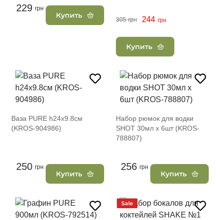
229
грн
Купить
244
305
грн
грн
Купить
Ваза PURE h24х9.8см
Набор рюмок для водки
(KROS-904986)
SHOT 30мл х 6шт (KROS-
788807)
250
256
грн
грн
Купить
Купить
Sale