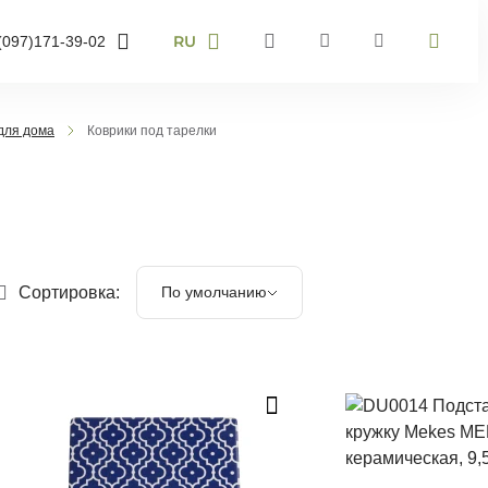
RU
(097)
171-39-02
RU
UA
095)
905-43-36
EN
 для дома
Коврики под тарелки
063)
959-40-67
омер телефону і ми
звонимо
Сортировка:
По умолчанию
звоните мне