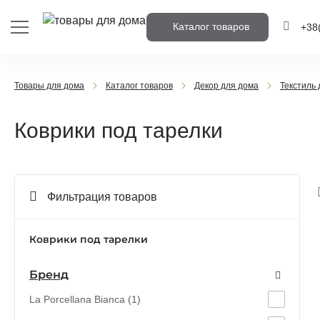
Каталог товаров
+38
+38
(
Товары для дома
Каталог товаров
Декор для дома
Текстиль
+38
(
Коврики под тарелки
Напишіть н
вам перед
Фильтрация товаров
Пере
Коврики под тарелки
Бренд
La Porcellana Bianca (1)