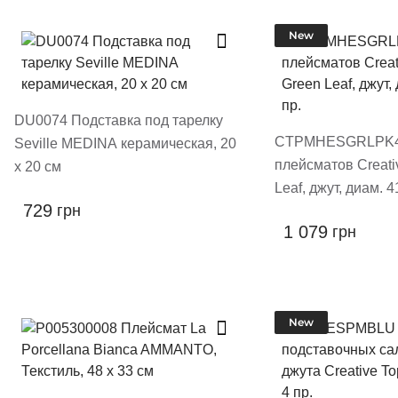
New
DU0074 Подставка под тарелку
CTPMHESGRLPK4
Seville MEDINA керамическая, 20
плейсматов Creati
х 20 см
Leaf, джут, диам. 4
729
грн
1 079
грн
New