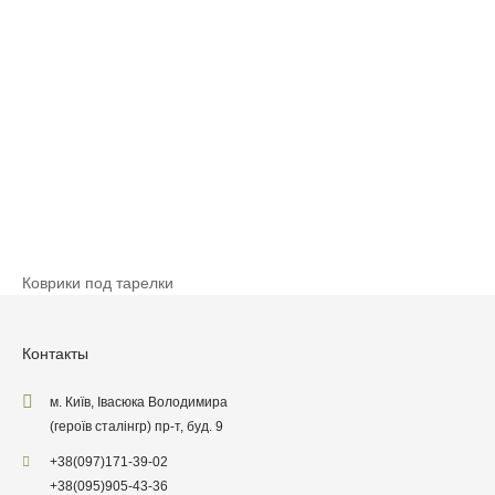
Коврики под тарелки
Контакты
м. Київ, Івасюка Володимира
(героїв сталінгр) пр-т, буд. 9
+38
(097)
171-39-02
+38
(095)
905-43-36