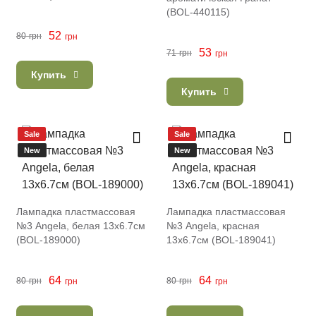
(BOL-440115)
52
80
грн
грн
53
71
грн
грн
Купить
Купить
Sale
Sale
New
New
Лампадка пластмассовая
Лампадка пластмассовая
№3 Angela, белая 13х6.7см
№3 Angela, красная
(BOL-189000)
13х6.7см (BOL-189041)
64
64
80
грн
80
грн
грн
грн