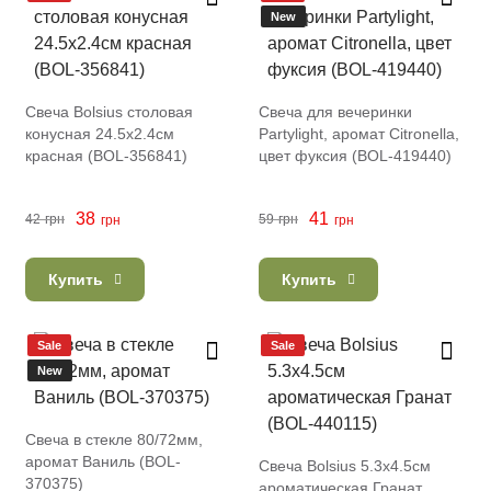
New
Свеча Bolsius столовая
Свеча для вечеринки
конусная 24.5х2.4см
Partylight, аромат Citronella,
красная (BOL-356841)
цвет фуксия (BOL-419440)
38
41
42
грн
59
грн
грн
грн
Купить
Купить
Sale
Sale
New
Свеча в стекле 80/72мм,
аромат Ваниль (BOL-
Свеча Bolsius 5.3х4.5см
370375)
ароматическая Гранат