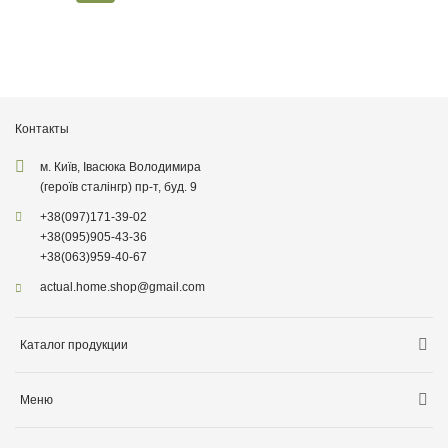
Контакты
м. Київ, Івасюка Володимира
(героїв сталінгр) пр-т, буд. 9
+38
(097)
171-39-02
+38
(095)
905-43-36
+38
(063)
959-40-67
actual.home.shop@gmail.com
Каталог продукции
Хранение
Меню
Товары для кухни
Информация о доставке
Товары для уборки