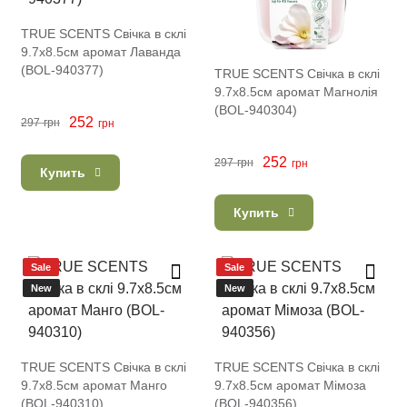
TRUE SCENTS Свічка в склі
9.7х8.5см аромат Лаванда
(BOL-940377)
TRUE SCENTS Свічка в склі
9.7х8.5см аромат Магнолія
(BOL-940304)
252
297
грн
грн
252
297
грн
грн
Купить
Купить
Sale
Sale
New
New
TRUE SCENTS Свічка в склі
TRUE SCENTS Свічка в склі
9.7х8.5см аромат Манго
9.7х8.5см аромат Мімоза
(BOL-940310)
(BOL-940356)