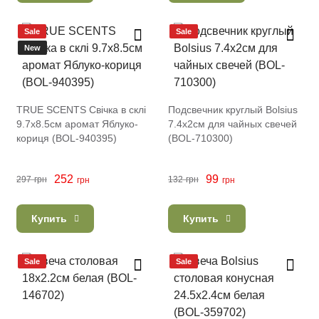
Sale
Sale
New
TRUE SCENTS Свічка в склі
Подсвечник круглый Bolsius
9.7х8.5см аромат Яблуко-
7.4х2см для чайных свечей
кориця (BOL-940395)
(BOL-710300)
252
99
297
грн
132
грн
грн
грн
Купить
Купить
Sale
Sale