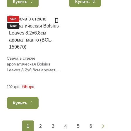
Купить
Купить
Sale
New
Свеча в стекле
ароматическая Bolsius
Leaves 8.2х6.8см аромат
манго (BOL-159670)
66
102
грн
грн
Купить
1
2
3
4
5
6