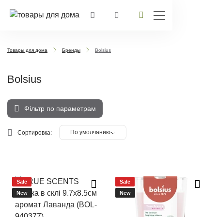
Товары для дома
Бренды
Bolsius
Bolsius
Фільтр по параметрам
По умолчанию
Сортировка:
Sale
Sale
New
New