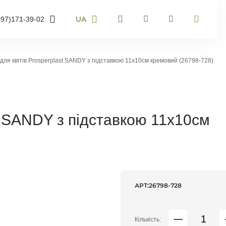
UA
097)
171-39-02
RU
UA
95)
905-43-36
EN
для квітів Prosperplast SANDY з підставкою 11х10см кремовий (26798-728)
63)
959-40-67
мер телефону і ми
онимо
st SANDY з підставкою 11х10см
воніть мені
АРТ:
26798-728
Кількість: