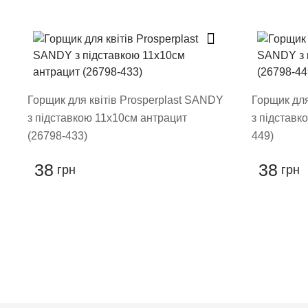
Після того як ваш відгук пройде
Поставте оцінку т
Горщик для квітів Prosperplast SANDY
Горщик для
з підставкою 11х10см антрацит
з підставк
(26798-433)
449)
38
38
грн
грн
Залиши