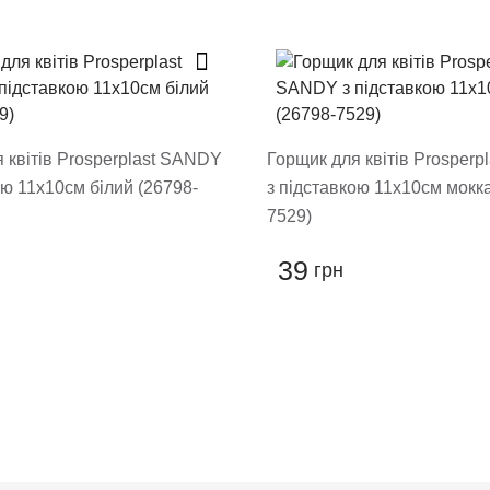
 модерацію, він з'явиться на сайті
овару
 квітів Prosperplast SANDY
Горщик для квітів Prosper
ою 11х10см білий (26798-
з підставкою 11х10см мокка
7529)
39
грн
ти відгук