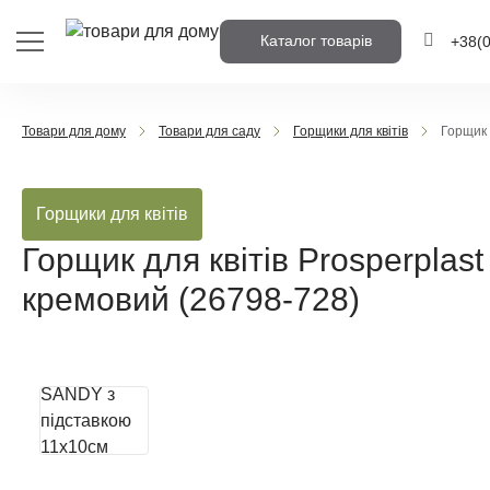
Каталог товарів
+38
(
+38
(0
Товари для дому
Товари для саду
Горщики для квітів
Горщик 
+38
(0
Горщики для квітів
Напишіть но
вам передзв
Горщик для квітів Prosperpla
кремовий (26798-728)
Передз