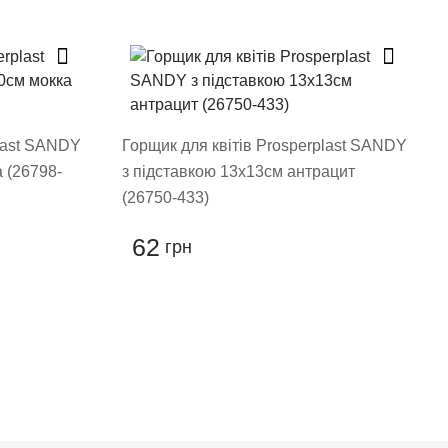
plast SANDY
Горщик для квітів Prosperplast SANDY
 (26798-
з підставкою 13х13см антрацит
(26750-433)
62
грн