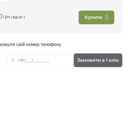
0
грн
Купити
( від
шт )
залиште свій номер телефону
Замовити в 1 клік