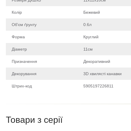
Колір
Бежевий
Об'єм ґрунту
0.6л
Форма
Круглий
Діаметр
11см
Призначення
Декоративний
Декорування
3D хвилясті канавки
Штрих-код
5905197226811
Щоб залишити відгук про товар, будь-ласка
увійдіть у особистий кабінет
Товари з серії
Написа