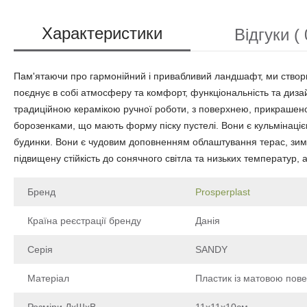
Характеристики
Відгуки ( 
Пам'ятаючи про гармонійний і привабливий ландшафт, ми створи
поєднує в собі атмосферу та комфорт, функціональність та дизай
традиційною керамікою ручної роботи, з поверхнею, прикрашен
борозенками, що мають форму піску пустелі. Вони є кульмінаціє
будинки. Вони є чудовим доповненням облаштування терас, зимо
підвищену стійкість до сонячного світла та низьких температур, 
Бренд
Prosperplast
Країна реєстрації бренду
Данія
Серія
SANDY
Матеріал
Пластик із матовою пов
Розміри ДхШхВ
11х11х10см