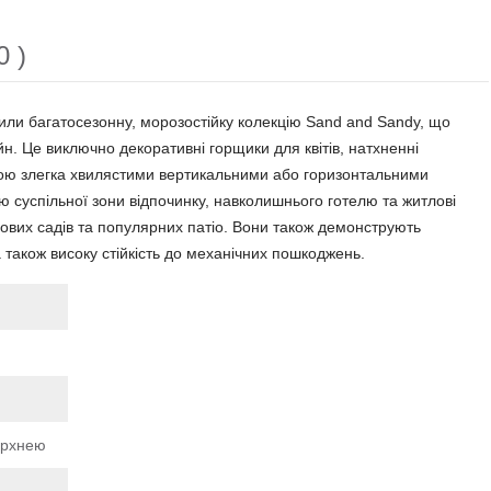
0 )
ли багатосезонну, морозостійку колекцію Sand and Sandy, що
н. Це виключно декоративні горщики для квітів, натхненні
ою злегка хвилястими вертикальними або горизонтальними
ю суспільної зони відпочинку, навколишнього готелю та житлові
вих садів та популярних патіо. Вони також демонструють
а також високу стійкість до механічних пошкоджень.
ерхнею