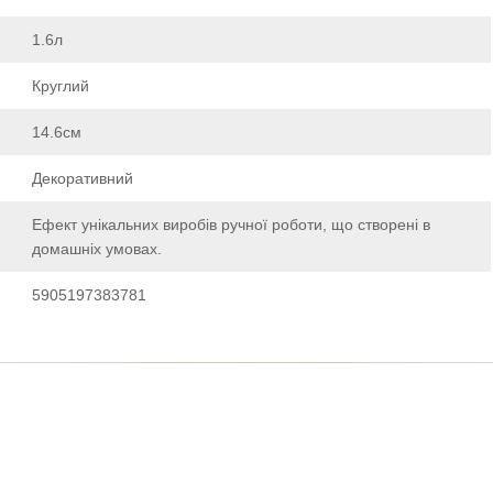
1.6л
Круглий
14.6см
Декоративний
Ефект унікальних виробів ручної роботи, що створені в
домашніх умовах.
5905197383781
ти відгук
 модерацію, він з'явиться на сайті