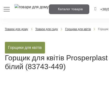
Каталог товарів
+38
(
+38
(0
Товари для дому
Товари для саду
Горщики для квітів
Горщик 
+38
(0
Горщики для квітів
Напишіть но
вам передзв
Горщик для квітів Prosperplas
білий (83743-449)
Передз