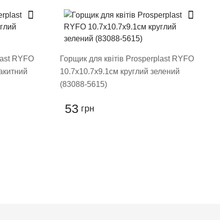
last RYFO
Горщик для квітів Prosperplast RYFO
лакитний
10.7х10.7х9.1см круглий зелений
(83088-5615)
53
грн