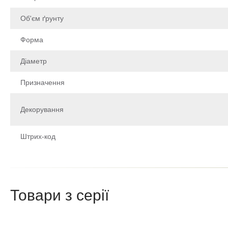
Об'єм ґрунту
Форма
Діаметр
Призначення
Декорування
Штрих-код
Щоб залишити відгук про товар, будь-ласка
увійдіть у особистий кабінет
Товари з серії
Написа
Після того як ваш відгук пройде