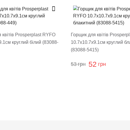
овару
 квітів Prosperplast RYFO
Горщик для квітів Prosperp
9.1см круглий білий (83088-
10.7х10.7х9.1см круглий б
(83088-5415)
52
53
грн
грн
ти відгук