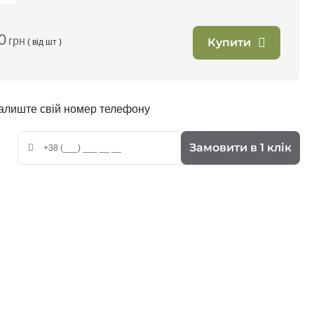
0
грн
Купити
( від
шт )
залиште свій номер телефону
Замовити в 1 клік