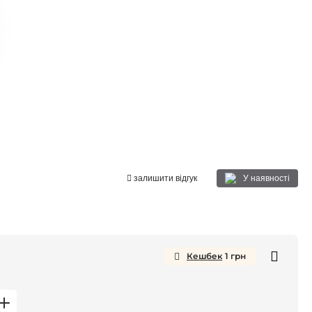
й
У наявності
залишити відгук
Кешбек
1
грн