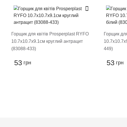
Поставте оцінку т
Горщик для квітів Prosperplast RYFO
Горщик для
10.7х10.7х9.1см круглий антрацит
10.7х10.7х
(83088-433)
449)
53
53
грн
грн
Залиши