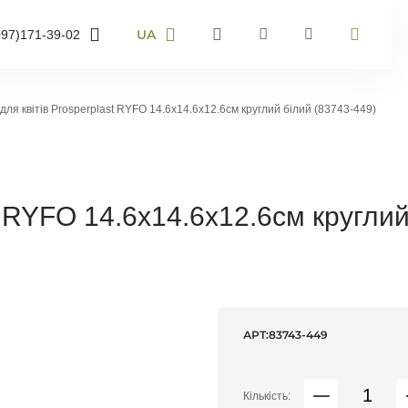
UA
097)
171-39-02
RU
UA
95)
905-43-36
EN
для квітів Prosperplast RYFO 14.6х14.6х12.6см круглий білий (83743-449)
63)
959-40-67
мер телефону і ми
онимо
t RYFO 14.6х14.6х12.6см кругли
воніть мені
АРТ:
83743-449
Кількість: