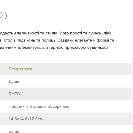
0 )
дасть елегантності та стилю. Його прості та сучасні лінії
 столів, підвіконь та полиць. Завдяки елегантній формі та
рактичним елементом, а й гарною прикрасою будь-якого
Prosperplast
Данія
RYFO
Пластик із матовою поверхнею
14.6х14.6х12.6см
Білий