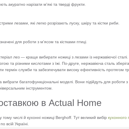
ють акуратно нарізати м'які та тверді фрукти.
трими лезами, які легко розрізають луску, шкіру та кістки риби.
начені для роботи з м'ясом та кістками птиці.
атеріал лез — краще вибирати ножиці з лезами із нержавіючої сталі
огою та різними кислотами з їжі. По-друге, нержавіюча сталь збері
и термін служби та забезпечувати високу ефективність протягом тр
 вибрати багатофункціональні моделі. Вони підійдуть для роботи з р
універсальним інструментом.
доставкою в Actual Home
у тому числі й кухонні ножиці Berghoff. Тут великий вибір
кухонного 
о всій Україні.