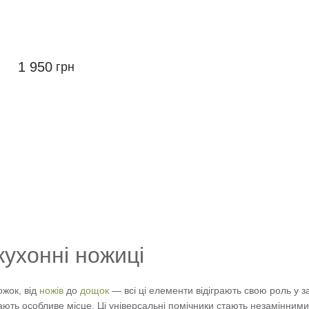
1 950
грн
кухонні ножиці
жок, від
ножів
до
дощок
— всі ці елементи відіграють свою роль у з
ють особливе місце. Ці універсальні помічники стають незамінними в