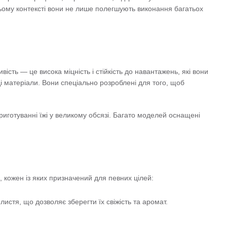
У цьому контексті вони не лише полегшують виконання багатьох
сть — це висока міцність і стійкість до навантажень, які вони
рді матеріали. Вони спеціально розроблені для того, щоб
иготуванні їжі у великому обсязі. Багато моделей оснащені
ь, кожен із яких призначений для певних цілей:
листя, що дозволяє зберегти їх свіжість та аромат.