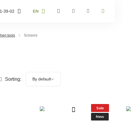
EN
1-39-02
RU
UA
-43-36
EN
chen tools
Scissors
-40-67
er and I will
Sorting:
By default
ack
Sale
New