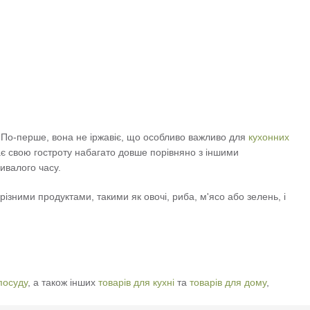
. По-перше, вона не іржавіє, що особливо важливо для
кухонних
гає свою гостроту набагато довше порівняно з іншими
ивалого часу.
ізними продуктами, такими як овочі, риба, м'ясо або зелень, і
посуду
, а також інших
товарів для кухні
та
товарів для дому
,