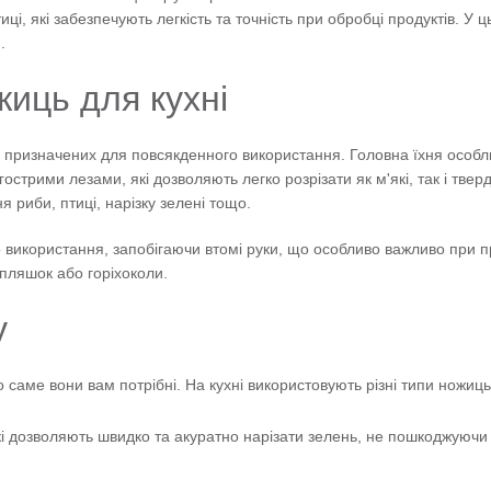
иці, які забезпечують легкість та точність при обробці продуктів. 
.
жиць для кухні
, призначених для повсякденного використання. Головна їхня особливі
острими лезами, які дозволяють легко розрізати як м'які, так і тве
риби, птиці, нарізку зелені тощо.
 використання, запобігаючи втомі руки, що особливо важливо при пр
 пляшок або горіхоколи.
у
го саме вони вам потрібні. На кухні використовують різні типи ножиц
які дозволяють швидко та акуратно нарізати зелень, не пошкоджуючи 