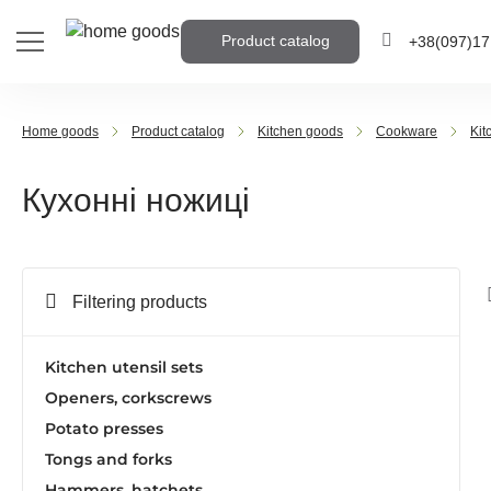
Product catalog
+38
(097)
17
+38
(095)
905
Home goods
Product catalog
Kitchen goods
Cookware
Kit
+38
(063)
959
Кухонні ножиці
Write the phone numb
call you back
Filtering products
Call me b
Kitchen utensil sets
Openers, corkscrews
Potato presses
Tongs and forks
Hammers, hatchets