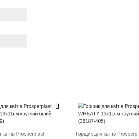
a review
ation, it will appear on the site
ct
 квітів Prosperplast
Горщик для квітів Prosperpl