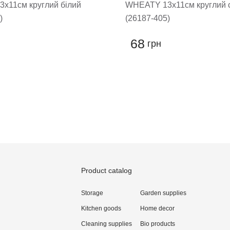
х11см круглий білий
WHEATY 13х11см круглий 
)
(26187-405)
68
грн
 a review
Product catalog
Storage
Garden supplies
Kitchen goods
Home decor
Cleaning supplies
Bio products