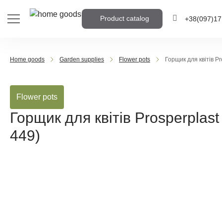
Product catalog
+38
(097)
17
+38
(095)
905
Home goods
Garden supplies
Flower pots
Горщик для квітів P
+38
(063)
959
Flower pots
Write the phone numb
call you back
Горщик для квітів Prosperpla
449)
Call me b