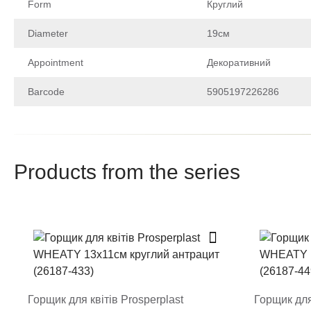
Form
Круглий
Diameter
19см
Appointment
Декоративний
Barcode
5905197226286
Schob zalishiti vidguk about the product, be a weasel
uviidit have special kabinet
Products from the series
Write 
After your review passes moder
Rate the produ
Горщик для квітів Prosperplast
Горщик для