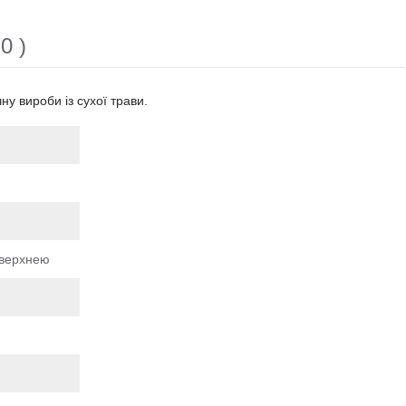
0 )
у вироби із сухої трави.
оверхнею