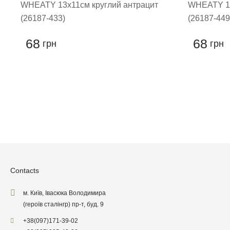
WHEATY 13х11см круглий антрацит
WHEATY 13
(26187-433)
(26187-449
68
68
грн
грн
Leave
Contacts
м. Київ, Івасюка Володимира
(героїв сталінгр) пр-т, буд. 9
+38
(097)
171-39-02