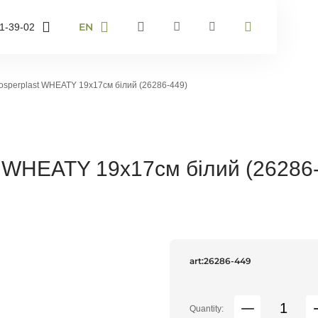
EN
1-39-02
RU
UA
-43-36
EN
rosperplast WHEATY 19х17см білий (26286-449)
-40-67
er and I will
st WHEATY 19х17см білий (26286
ack
art:
26286-449
Quantity: