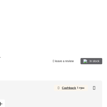
-
In stock
leave a review
Cashback
1
грн