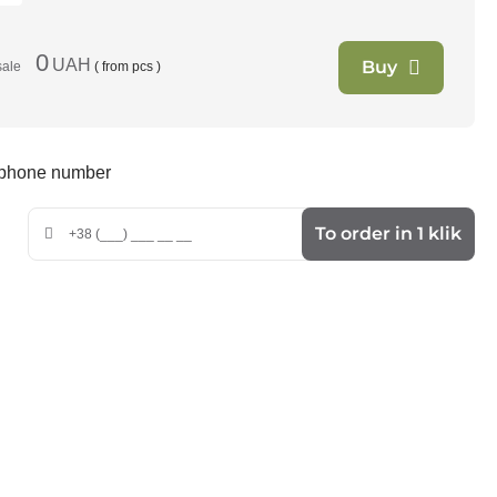
0
UAH
Buy
sale
( from
pcs )
r phone number
To order in 1 klik