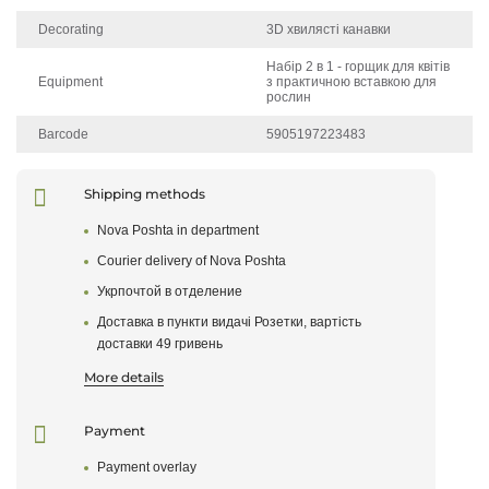
Decorating
3D хвилясті канавки
Набір 2 в 1 - горщик для квітів
Equipment
з практичною вставкою для
рослин
Barcode
5905197223483
Schob zalishiti vidguk about the product, be a weasel
uviidit have special kabinet
Shipping methods
Nova Poshta in department
Write a review
Courier delivery of Nova Poshta
Укрпочтой в отделениe
After your review passes moderation, it will appear on
the site
Доставка в пункти видачі Розетки, вартість
доставки 49 гривень
Rate the product
More details
Payment
Payment overlay