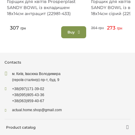
Горщик для квітів Prosperplast
Горщик для квітів P
SANDY BOWL із вкладишем
SANDY BOWL із вк
18х14см антрацит (22981-433)
18х14см сірий (2298
307
273
364
грн
грн
грн
Buy
Contacts
м. Київ, Івасюка Володимира
(героїв сталінгр) пр-т, буд. 9
+38
(097)
171-39-02
+38
(095)
905-43-36
+38
(063)
959-40-67
actual.home.shop@gmail.com
Product catalog