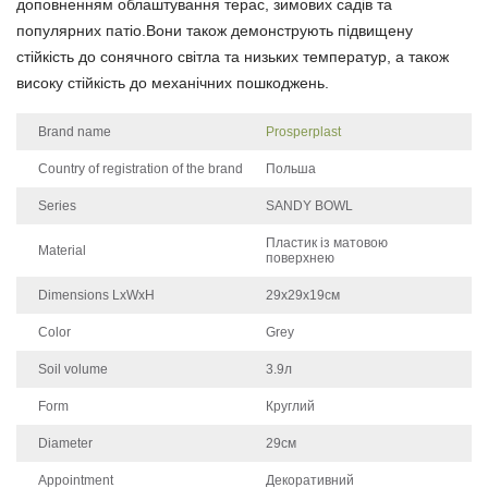
доповненням облаштування терас, зимових садів та
популярних патіо.Вони також демонструють підвищену
стійкість до сонячного світла та низьких температур, а також
високу стійкість до механічних пошкоджень.
Brand name
Prosperplast
Country of registration of the brand
Польша
Series
SANDY BOWL
Пластик із матовою
Material
поверхнею
Dimensions LxWxH
29х29х19см
Color
Grey
Soil volume
3.9л
Form
Круглий
Diameter
29см
Appointment
Декоративний