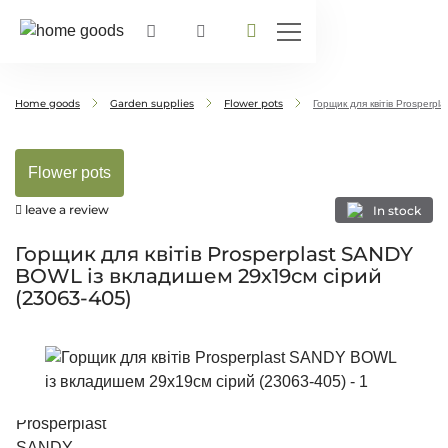
Home goods
Garden supplies
Flower pots
Горщик для квітів Prosperp
Flower pots
leave a review
In stock
Горщик для квітів Prosperplast SANDY
BOWL із вкладишем 29х19см сірий
(23063-405)