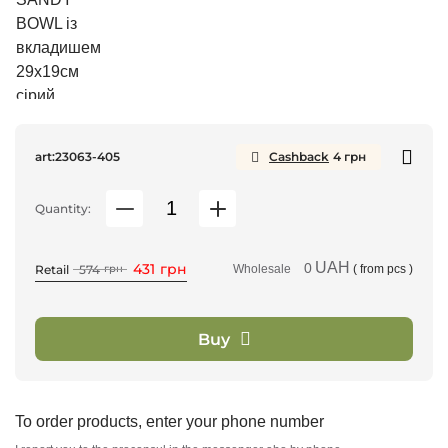
art:
23063-405
Cashback
4
грн
Quantity:
UAH
431
грн
0
Retail
574
грн
Wholesale
( from
pcs )
Buy
To order products, enter your phone number