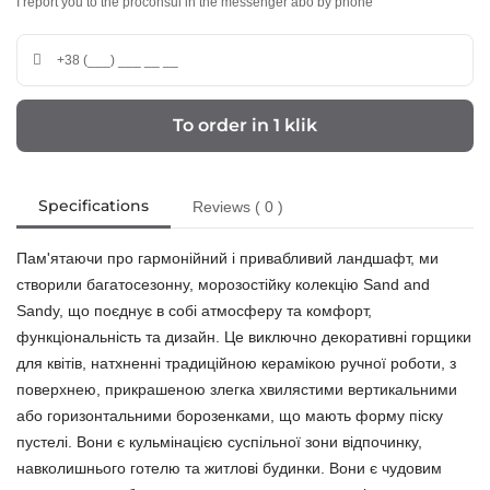
I report you to the proconsul in the messenger abo by phone
To order in 1 klik
Specifications
Reviews ( 0 )
Пам'ятаючи про гармонійний і привабливий ландшафт, ми
створили багатосезонну, морозостійку колекцію Sand and
Sandy, що поєднує в собі атмосферу та комфорт,
функціональність та дизайн. Це виключно декоративні горщики
для квітів, натхненні традиційною керамікою ручної роботи, з
поверхнею, прикрашеною злегка хвилястими вертикальними
або горизонтальними борозенками, що мають форму піску
пустелі. Вони є кульмінацією суспільної зони відпочинку,
навколишнього готелю та житлові будинки. Вони є чудовим