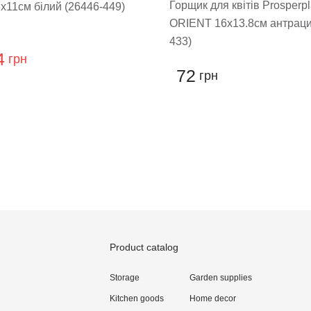
Горщик для квітів Prosperpl
11см білий (26446-449)
ORIENT 16х13.8см антраци
433)
4
грн
72
грн
 a review
Product catalog
Storage
Garden supplies
Kitchen goods
Home decor