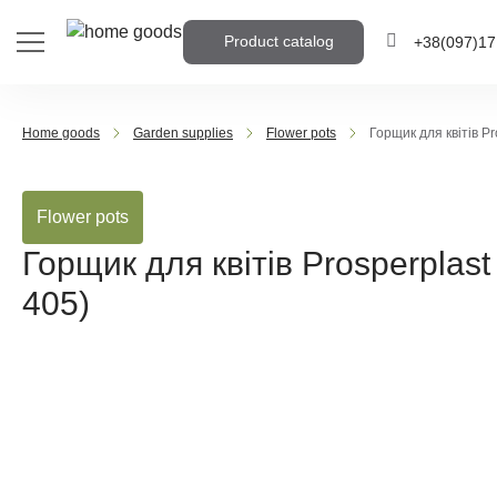
Product catalog
+38
(097)
17
+38
(095)
905
Home goods
Garden supplies
Flower pots
Горщик для квітів P
+38
(063)
959
Flower pots
Write the phone numb
call you back
Горщик для квітів Prosperplas
405)
Call me b