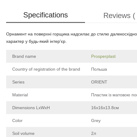
Specifications
Reviews ( 
Орнамент на поверхні горщика надсилає до стилю далекосхідног
характер у будь-який інтер'єр.
Brand name
Prosperplast
Country of registration of the brand
Польша
Series
ORIENT
Material
Пластик із матовою п
Dimensions LxWxH
16х16х13.8см
Color
Grey
Soil volume
2л