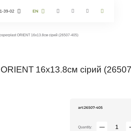
EN
1-39-02
RU
UA
-43-36
EN
rosperplast ORIENT 16х13.8см сірий (26507-405)
-40-67
er and I will
t ORIENT 16х13.8см сірий (26507
ack
art:
26507-405
Quantity: