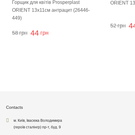
Горщик для квітів Prosperplast
ORIENT 13х
ORIENT 13х11см антрацит (26446-
449)
4
52
грн
44
58
грн
грн
Leave
Contacts
м. Київ, Івасюка Володимира
(героїв сталінгр) пр-т, буд. 9