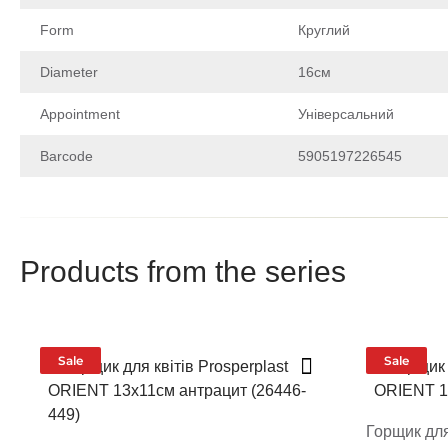
Form
Круглий
Diameter
16см
Appointment
Універсальний
Barcode
5905197226545
Schob zalishiti vidguk about the product, be a weasel
uviidit have special kabinet
Products from the series
Write 
After your review passes moder
Sale
Sale
Rate the produ
Горщик для