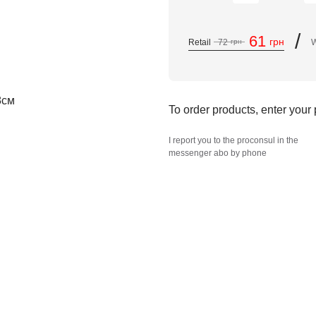
/
61
грн
Retail
72
грн
W
To order products, enter you
I report you to the proconsul in the
messenger abo by phone