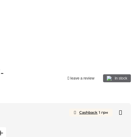
-
In stock
leave a review
Cashback
1
грн