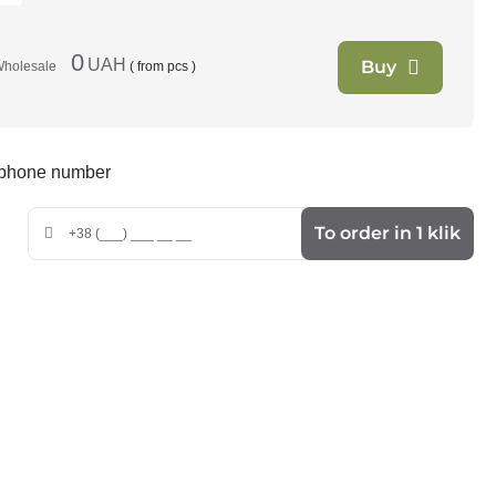
0
UAH
Buy
holesale
( from
pcs )
r phone number
To order in 1 klik