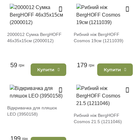
2000012 Сумка BergHOFF
Рибний ніж BergHOFF
46х35х15см (2000012)
Cosmos 19см (1211039)
59
179
грн
грн
Купити
Купити
Відкривачка для пляшок
LEO (3950158)
Рибний ніж BergHOFF
Cosmos 21.5 (1211046)
199
грн