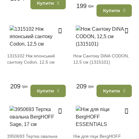
Купити
199
грн
Купити
1315102 Ніж японський
Нож Сантоку DiNA CODON,
сантоку Codon, 12,5 см
12,5 см (1315101)
209
209
грн
грн
Купити
Купити
3950693 Тертка овальна
Ніж для піци BergHOFF