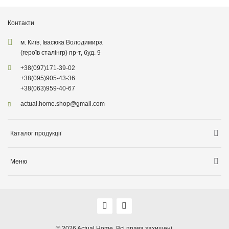
Контакти
м. Київ, Івасюка Володимира
(героїв сталінгр) пр-т, буд. 9
+38
(097)
171-39-02
+38
(095)
905-43-36
+38
(063)
959-40-67
actual.home.shop@gmail.com
Каталог продукції
Зберігання
Меню
Товари для кухні
Інформація про доставку
Товари для прибирання
Про компанiю
Товари для дітей
Акції
Товари для саду
Оплата, доставка
© 2026
Actual Home,
Всі права захищені.