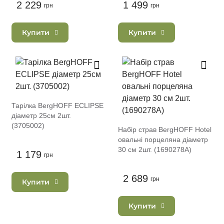
2 229
1 499
грн
грн
Купити
Купити
Тарілка BergHOFF ECLIPSE
діаметр 25см 2шт.
(3705002)
Набір страв BergHOFF Hotel
овальні порцеляна діаметр
30 см 2шт. (1690278A)
1 179
грн
2 689
грн
Купити
Купити