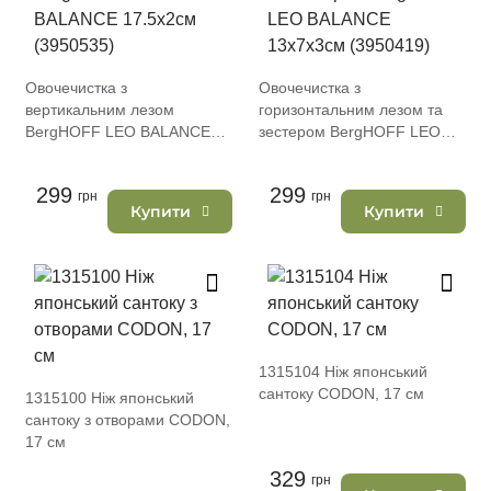
Овочечистка з
Овочечистка з
вертикальним лезом
горизонтальним лезом та
BergHOFF LEO BALANCE
зестером BergHOFF LEO
17.5х2см (3950535)
BALANCE 13х7х3см
(3950419)
299
299
грн
грн
Купити
Купити
1315104 Ніж японський
сантоку CODON, 17 см
1315100 Ніж японський
сантоку з отворами CODON,
17 см
329
грн