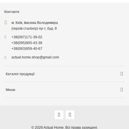
Контакти
м. Київ, Івасюка Володимира
(героїв сталінгр) пр-т, буд. 9
+38
(097)
171-39-02
+38
(095)
905-43-36
+38
(063)
959-40-67
actual.home.shop@gmail.com
Каталог продукції
Зберігання
Меню
Товари для кухні
Інформація про доставку
Товари для прибирання
Про компанiю
Товари для дітей
Акції
Товари для саду
Оплата, доставка
© 2026
Actual Home,
Всі права захищені.
Декор для дому