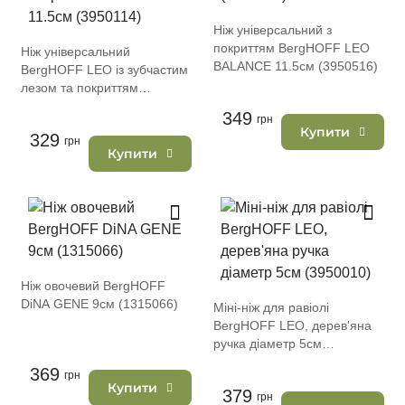
Ніж універсальний з
покриттям BergHOFF LEO
Ніж універсальний
BALANCE 11.5см (3950516)
BergHOFF LEO із зубчастим
лезом та покриттям
блакитний 11.5см (3950114)
349
грн
Купити
329
грн
Купити
Ніж овочевий BergHOFF
DiNA GENE 9см (1315066)
Міні-ніж для равіолі
BergHOFF LEO, дерев'яна
ручка діаметр 5см
(3950010)
369
грн
Купити
379
грн