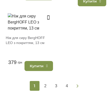
Купити
Ніж для сиру BergHOFF
LEO з покриттям, 13 см
379
грн
Купити
1
2
3
4