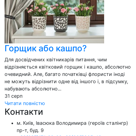
Горщик або кашпо?
Для досвідчених квітникарів питання, чим
відрізняється квітковий горщик і кашпо, абсолютно
очевидний. Але, багато початківці флористи іноді
не можуть відрізнити одне від іншого і, в підсумку,
набувають абсолютно...
31
серп
Читати повністю
Контакти
м. Київ, Івасюка Володимира (героїв сталінгр)
пр-т, буд. 9