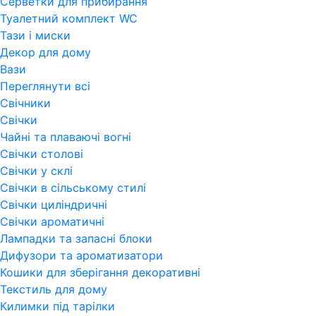
Серветки для прибирання
Туалетний комплект WC
Тази і миски
Декор для дому
Вази
Переглянути всi
Свічники
Свічки
Чайні та плаваючі вогні
Свічки столові
Свічки у склі
Свічки в сільському стилі
Свічки циліндричні
Свічки ароматичні
Лампадки та запасні блоки
Дифузори та ароматизатори
Кошики для зберігання декоративні
Текстиль для дому
Килимки під тарілки