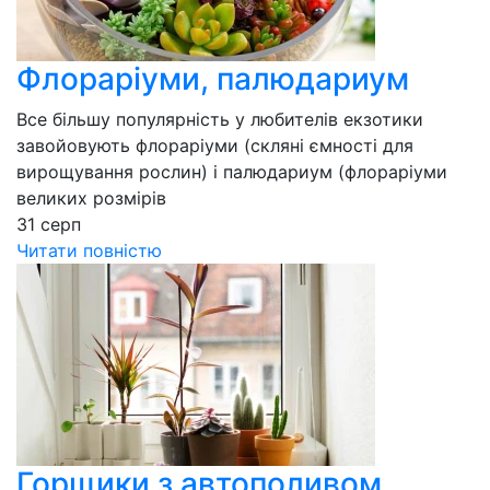
Флораріуми, палюдариум
Все більшу популярність у любителів екзотики
завойовують флораріуми (скляні ємності для
вирощування рослин) і палюдариум (флораріуми
великих розмірів
31
серп
Читати повністю
Горщики з автополивом