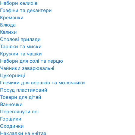
Набори келихів
Графіни та декантери
Креманки
Блюда
Келихи
Столові прилади
Тарілки та миски
Кружки та чашки
Набори для солі та перцю
Чайники заварювальні
Цукорниці
Глечики для вершків та молочники
Посуд пластиковий
Товари для дітей
Ванночки
Переглянути всi
Горщики
Сходинки
Накладки на унітаз