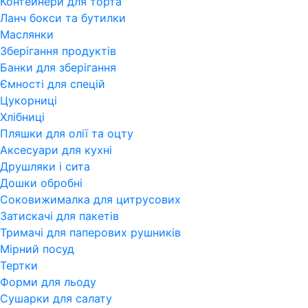
Контейнери для торта
Ланч бокси та бутилки
Маслянки
Зберігання продуктів
Банки для зберігання
Ємності для спецій
Цукорниці
Хлібниці
Пляшки для олії та оцту
Аксесуари для кухні
Друшляки і сита
Дошки обробні
Соковижималка для цитрусових
Затискачі для пакетів
Тримачі для паперових рушників
Мірний посуд
Тертки
Форми для льоду
Сушарки для салату