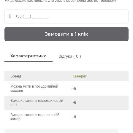
Ми докладно вас проконсультуємо в месенджері або по телефону
Замовити в 1 клік
Характеристики
Відгуки ( 0 )
Бренд
Keeeper
Можна мити в посудомийній
Ні
машині
Використання в мікрохвильовій
Ні
печі
Використання в морозильній
Ні
камері
Щоб залишити відгук про товар, будь-ласка
увійдіть у особистий кабінет