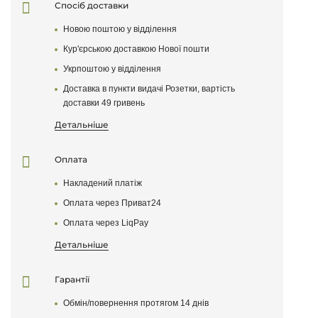
Спосіб доставки
Новою поштою у відділення
Написати відгук
Кур'єрською доставкою Нової пошти
Укрпоштою у відділення
Після того як ваш відгук пройде модерацію, він
з'явиться на сайті
Доставка в пункти видачі Розетки, вартість
доставки 49 гривень
Поставте оцінку товару
Детальніше
Оплата
Накладений платіж
Оплата через Приват24
Оплата через LiqPay
Детальніше
Гарантії
Обмін/повернення протягом 14 днів
Залишити відгук