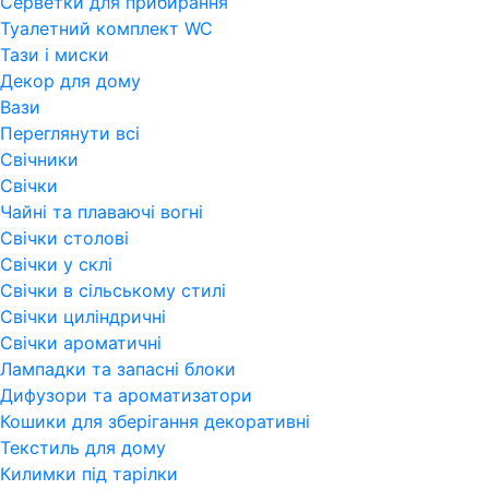
Серветки для прибирання
Туалетний комплект WC
Тази і миски
Декор для дому
Вази
Переглянути всi
Свічники
Свічки
Чайні та плаваючі вогні
Свічки столові
Свічки у склі
Свічки в сільському стилі
Свічки циліндричні
Свічки ароматичні
Лампадки та запасні блоки
Дифузори та ароматизатори
Кошики для зберігання декоративні
Текстиль для дому
Килимки під тарілки