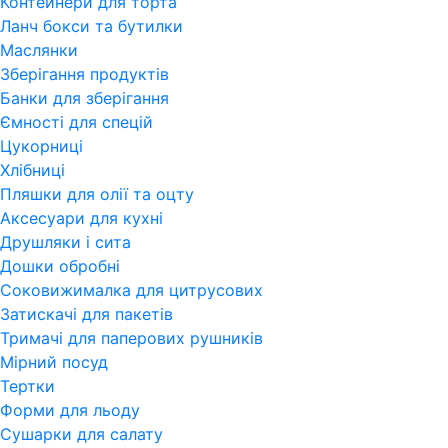
Контейнери для торта
Ланч бокси та бутилки
Маслянки
Зберігання продуктів
Банки для зберігання
Ємності для спецій
Цукорниці
Хлібниці
Пляшки для олії та оцту
Аксесуари для кухні
Друшляки і сита
Дошки обробні
Соковижималка для цитрусових
Затискачі для пакетів
Тримачі для паперових рушників
Мірний посуд
Тертки
Форми для льоду
Сушарки для салату