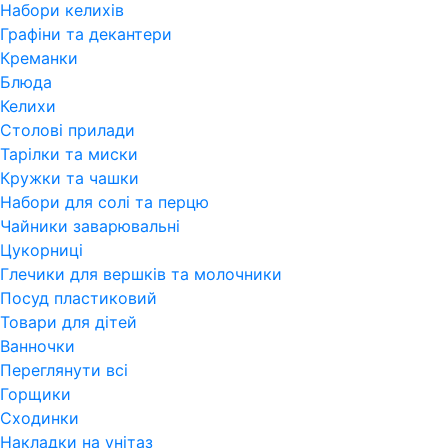
Набори келихів
Графіни та декантери
Креманки
Блюда
Келихи
Столові прилади
Тарілки та миски
Кружки та чашки
Набори для солі та перцю
Чайники заварювальні
Цукорниці
Глечики для вершків та молочники
Посуд пластиковий
Товари для дітей
Ванночки
Переглянути всi
Горщики
Сходинки
Накладки на унітаз