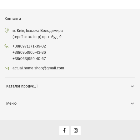
Контакти
м. Київ, Івасюка Володимира
(героїв сталінгр) пр-т, буд. 9
+38
(097)
171-39-02
+38
(095)
905-43-36
+38
(063)
959-40-67
actual.home.shop@gmail.com
Каталог продукції
Зберігання
Меню
Товари для кухні
Інформація про доставку
Товари для прибирання
Про компанiю
Товари для дітей
Акції
Товари для саду