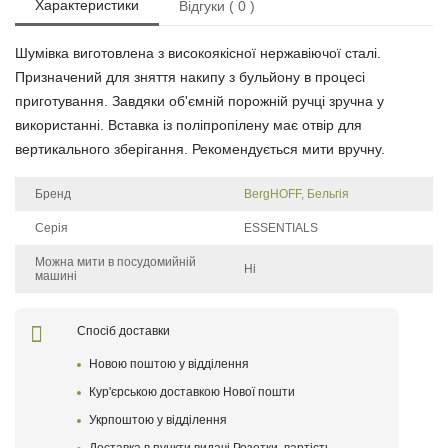
Характеристики
Відгуки ( 0 )
Шумівка виготовлена з високоякісної нержавіючої сталі.
Призначений для зняття накипу з бульйону в процесі
приготування. Завдяки об'ємній порожній ручці зручна у
використанні. Вставка із поліпропілену має отвір для
вертикального зберігання. Рекомендується мити вручну.
Бренд
BergHOFF, Бельгія
Серія
ESSENTIALS
Можна мити в посудомийній
Ні
машині
Щоб залишити відгук про товар, будь-ласка
увійдіть у особистий кабінет
Спосіб доставки
Новою поштою у відділення
Написати відгук
Кур'єрською доставкою Нової пошти
Укрпоштою у відділення
Після того як ваш відгук пройде модерацію, він
з'явиться на сайті