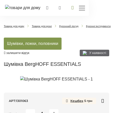
Товари для дому
Товари для кухні
Кухонний посуд
Кухонні інструменти
Шумівки, ложки, половники
У наявності
залишити відгук
Шумівка BergHOFF ESSENTIALS
АРТ:
1301063
Кешбек
5
грн