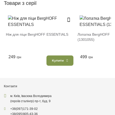
Товари з серії
Ніж для піци BergHOFF ESSENTIALS
Лопатка BergHOFF E
(1301055)
249
499
грн
грн
Купити
Контакти
м. Київ, Івасюка Володимира
(героїв сталінгр) пр-т, буд. 9
+38
(097)
171-39-02
+38
(095)
905-43-36