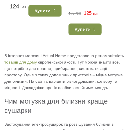
124
грн
Купити
125
179
грн
грн
Купити
В інтернет магазині Actual Home представлено різноманітність
товарів для дому
європейської якості. Тут можна знайти все,
що потрібно для прання, прибирання, систематизації
простору. Одне з таких допоміжних пристроїв – міцна мотузка
для білизни. На сайті є варіанти різної довжини, кольору та
міцності. Докладніше про їх особливості йтиметься далі.
Чим мотузка для білизни краще
сушарки
Застосування електросушарок та розвішування білизни в