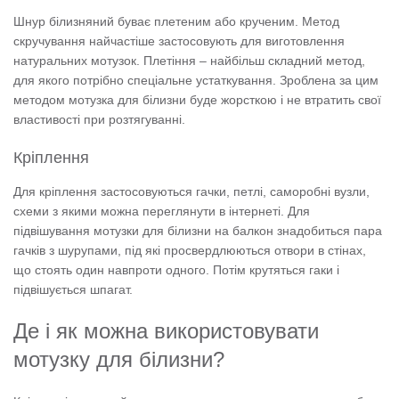
Шнур білизняний буває плетеним або крученим. Метод
скручування найчастіше застосовують для виготовлення
натуральних мотузок. Плетіння – найбільш складний метод,
для якого потрібно спеціальне устаткування. Зроблена за цим
методом мотузка для білизни буде жорсткою і не втратить свої
властивості при розтягуванні.
Кріплення
Для кріплення застосовуються гачки, петлі, саморобні вузли,
схеми з якими можна переглянути в інтернеті. Для
підвішування мотузки для білизни на балкон знадобиться пара
гачків з шурупами, під які просвердлюються отвори в стінах,
що стоять один навпроти одного. Потім крутяться гаки і
підвішується шпагат.
Де і як можна використовувати
мотузку для білизни?