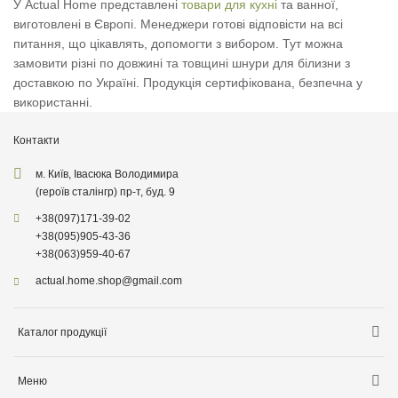
У Actual Home представлені
товари для кухні
та ванної,
виготовлені в Європі. Менеджери готові відповісти на всі
питання, що цікавлять, допомогти з вибором. Тут можна
замовити різні по довжині та товщині шнури для білизни з
доставкою по Україні. Продукція сертифікована, безпечна у
використанні.
Контакти
м. Київ, Івасюка Володимира
(героїв сталінгр) пр-т, буд. 9
+38
(097)
171-39-02
+38
(095)
905-43-36
+38
(063)
959-40-67
actual.home.shop@gmail.com
Каталог продукції
Зберігання
Меню
Товари для кухні