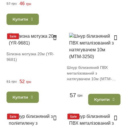
46
57
грн
грн
Купити
Sale
Білизна мотузка 20м (YR-
9681)
Шнур білизняний ПВХ
металізований з
натягувачем 10м (MTM-
52
61
грн
грн
3250)
57
грн
Купити
Купити
Sale
Sale