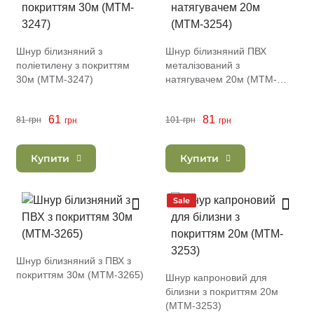
Шнур білизняний з
Шнур білизняний ПВХ
поліетилену з покриттям
металізований з
30м (MTM-3247)
натягувачем 20м (MTM-
3254)
61
81
81
грн
101
грн
грн
грн
Купити
Купити
Sale
Шнур білизняний з ПВХ з
покриттям 30м (MTM-3265)
Шнур капроновий для
білизни з покриттям 20м
(MTM-3253)