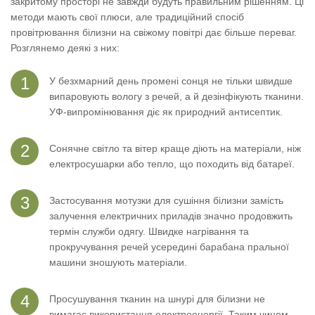
закритому просторі не завжди будуть правильним рішенням. Ці
методи мають свої плюси, але традиційний спосіб
провітрювання білизни на свіжому повітрі дає більше переваг.
Розглянемо деякі з них:
У безхмарний день промені сонця не тільки швидше
випаровують вологу з речей, а й дезінфікують тканини.
УФ-випромінювання діє як природний антисептик.
Сонячне світло та вітер краще діють на матеріали, ніж
електросушарки або тепло, що походить від батареї.
Застосування мотузки для сушіння білизни замість
залучення електричних приладів значно продовжить
термін служби одягу. Швидке нагрівання та
прокручування речей усередині барабана пральної
машини зношують матеріали.
Просушування тканин на шнурі для білизни не
вимагає використання електроенергії. Таким чином