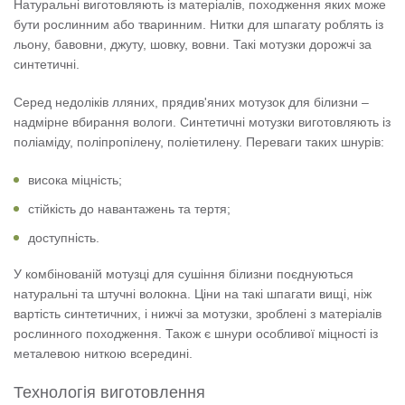
Натуральні виготовляють із матеріалів, походження яких може
бути рослинним або тваринним. Нитки для шпагату роблять із
льону, бавовни, джуту, шовку, вовни. Такі мотузки дорожчі за
синтетичні.
Серед недоліків лляних, прядив'яних мотузок для білизни –
надмірне вбирання вологи. Синтетичні мотузки виготовляють із
поліаміду, поліпропілену, поліетилену. Переваги таких шнурів:
висока міцність;
стійкість до навантажень та тертя;
доступність.
У комбінованій мотузці для сушіння білизни поєднуються
натуральні та штучні волокна. Ціни на такі шпагати вищі, ніж
вартість синтетичних, і нижчі за мотузки, зроблені з матеріалів
рослинного походження. Також є шнури особливої ​​міцності із
металевою ниткою всередині.
Технологія виготовлення