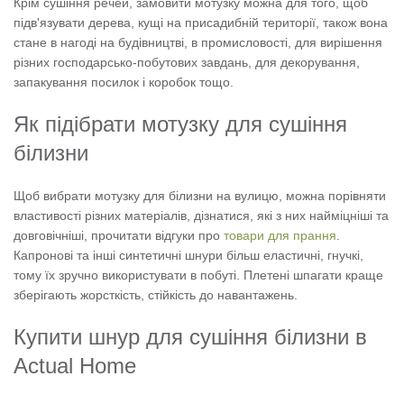
Крім сушіння речей, замовити мотузку можна для того, щоб
підв'язувати дерева, кущі на присадибній території, також вона
стане в нагоді на будівництві, в промисловості, для вирішення
різних господарсько-побутових завдань, для декорування,
запакування посилок і коробок тощо.
Як підібрати мотузку для сушіння
білизни
Щоб вибрати мотузку для білизни на вулицю, можна порівняти
властивості різних матеріалів, дізнатися, які з них найміцніші та
довговічніші, прочитати відгуки про
товари для прання
.
Капронові та інші синтетичні шнури більш еластичні, гнучкі,
тому їх зручно використувати в побуті. Плетені шпагати краще
зберігають жорсткість, стійкість до навантажень.
Купити шнур для сушіння білизни в
Actual Home