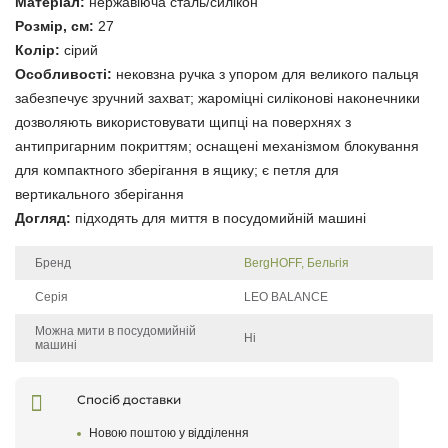
Матеріал:
нержавіюча сталь/силікон
Розмір, см:
27
Колір:
сірий
Особливості:
нековзна ручка з упором для великого пальця
забезпечує зручний захват; жароміцні силіконові наконечники
дозволяють використовувати щипці на поверхнях з
антипригарним покриттям; оснащені механізмом блокування
для компактного зберігання в ящику; є петля для
вертикального зберігання
Догляд:
підходять для миття в посудомийній машині
Бренд
BergHOFF, Бельгія
Серія
LEO BALANCE
Можна мити в посудомийній
Ні
машині
Щоб залишити відгук про товар, будь-ласка
увійдіть у особистий кабінет
Спосіб доставки
Новою поштою у відділення