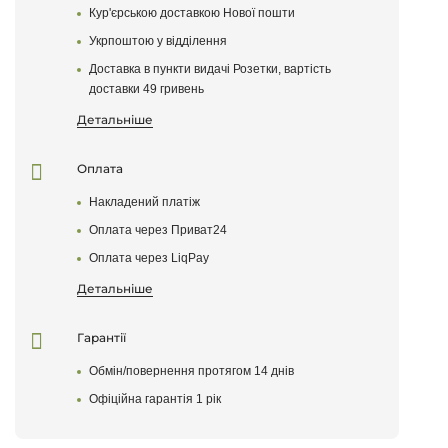
Написати відгук
Кур'єрською доставкою Нової пошти
Укрпоштою у відділення
Після того як ваш відгук пройде модерацію, він
з'явиться на сайті
Доставка в пункти видачі Розетки, вартість
доставки 49 гривень
Поставте оцінку товару
Детальніше
Оплата
Накладений платіж
Оплата через Приват24
Оплата через LiqPay
Детальніше
Гарантії
Обмін/повернення протягом 14 днів
Залишити відгук
Офіційна гарантія 1 рік