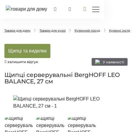
Товари для дому
Товари для кухні
Кухонний посуд
Кухонні інстр
Щипці та виделки
залишити відгук
У наявності
Щипці серверувальні BergHOFF LEO
BALANCE, 27 см