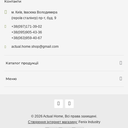
Контакти
м. Київ, Івасюка Володимира
(героїв сталінгр) пр-т, буд. 9
+38
(097)
171-39-02
+38
(095)
905-43-36
+38
(063)
959-40-67
actual.home.shop@gmail.com
Каталог продукції
Зберігання
Меню
Товари для кухні
Інформація про доставку
Товари для прибирання
Про компанiю
Товари для дітей
Акції
Товари для саду
Оплата, доставка
© 2026
Actual Home,
Всі права захищені.
Декор для дому
Створення інтернет магазину:
Fenix Industry
Гарантія, повернення, обмін
Бiо продукція