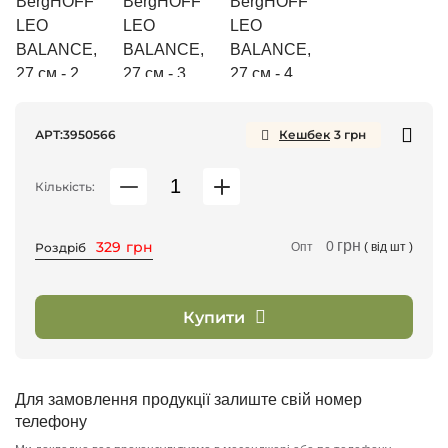
АРТ:
3950566
Кешбек
3
грн
Кількість:
грн
329
грн
0
Роздріб
Опт
( від
шт )
Купити
Для замовлення продукції залиште свій номер
телефону