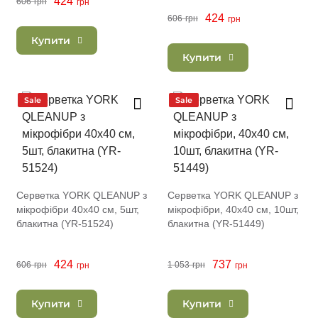
424
606
грн
грн
424
606
грн
грн
Купити
Купити
Sale
Sale
Серветка YORK QLEANUP з
Серветка YORK QLEANUP з
мікрофібри 40x40 см, 5шт,
мікрофібри, 40x40 см, 10шт,
блакитна (YR-51524)
блакитна (YR-51449)
424
737
606
грн
1 053
грн
грн
грн
Купити
Купити