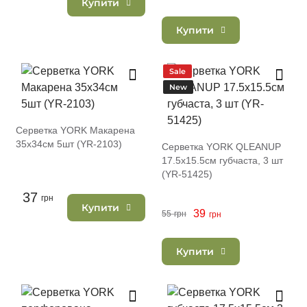
Купити
Купити
Sale
New
Серветка YORK Макарена
35х34см 5шт (YR-2103)
Серветка YORK QLEANUP
17.5x15.5см губчаста, 3 шт
(YR-51425)
37
грн
Купити
39
55
грн
грн
Купити