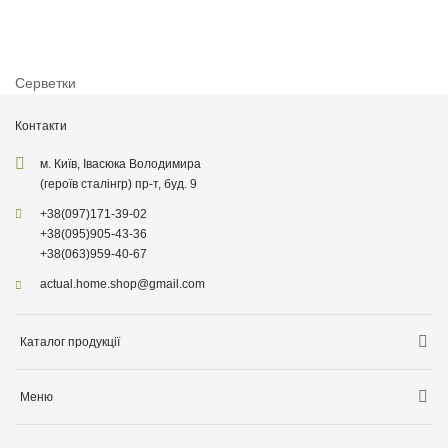
Серветки
Контакти
м. Київ, Івасюка Володимира
(героїв сталінгр) пр-т, буд. 9
+38
(097)
171-39-02
+38
(095)
905-43-36
+38
(063)
959-40-67
actual.home.shop@gmail.com
Каталог продукції
Зберігання
Меню
Товари для кухні
Інформація про доставку
Товари для прибирання