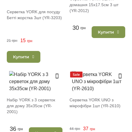
домашня 15х17.5см 3 шт
(YR-2012)
Серветка YORK для посуду
Бетті жорстка 3шт (YR-3203)
30
грн
Купити
15
21
грн
грн
Купити
Sale
Набір YORK з 3 серветок
Серветка YORK UNO з
для дому 35х35см (YR-
мікрофібри 1шт (YR-2610)
2001)
36
37
44
грн
грн
грн