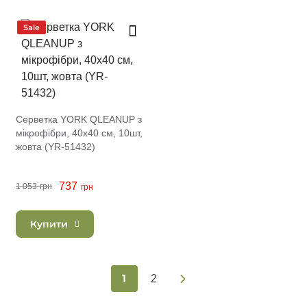
Sale
Серветка YORK QLEANUP з
мікрофібри, 40x40 см, 10шт,
жовта (YR-51432)
737
1 053
грн
грн
Купити
1
2