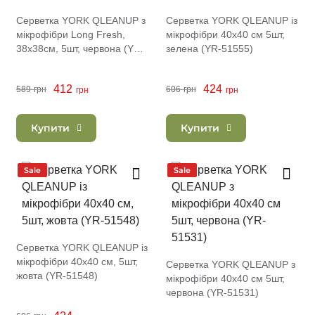
Серветка YORK QLEANUP з
Серветка YORK QLEANUP із
мікрофібри Long Fresh,
мікрофібри 40x40 см 5шт,
38x38см, 5шт, червона (YR-
зелена (YR-51555)
51623)
412
424
589
грн
606
грн
грн
грн
Купити
Купити
Sale
Sale
Серветка YORK QLEANUP із
мікрофібри 40x40 см, 5шт,
Серветка YORK QLEANUP з
жовта (YR-51548)
мікрофібри 40x40 см 5шт,
червона (YR-51531)