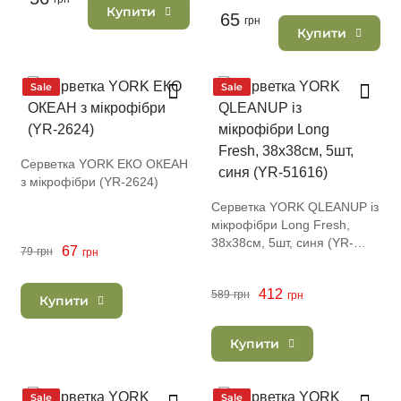
Купити
65
грн
Купити
Sale
Sale
Серветка YORK ЕКО ОКЕАН
з мікрофібри (YR-2624)
Серветка YORK QLEANUP із
мікрофібри Long Fresh,
38x38см, 5шт, синя (YR-
67
79
грн
грн
51616)
412
589
грн
грн
Купити
Купити
Sale
Sale