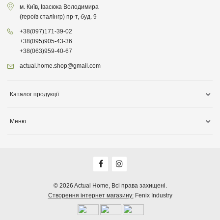
м. Київ, Івасюка Володимира
(героїв сталінгр) пр-т, буд. 9
+38
(097)
171-39-02
+38
(095)
905-43-36
+38
(063)
959-40-67
actual.home.shop@gmail.com
Каталог продукції
Зберігання
Меню
Товари для кухні
Інформація про доставку
Товари для прибирання
Про компанiю
Товари для дітей
Акції
Товари для саду
Оплата, доставка
© 2026
Actual Home,
Всі права захищені.
Декор для дому
Створення інтернет магазину:
Fenix Industry
Гарантія, повернення, обмін
Бiо продукція
Публічна оферта
Всі категорії