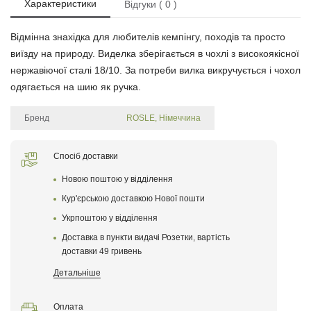
Характеристики
Відгуки ( 0 )
Відмінна знахідка для любителів кемпінгу, походів та просто
виїзду на природу. Виделка зберігається в чохлі з високоякісної
нержавіючої сталі 18/10. За потреби вилка викручується і чохол
одягається на шию як ручка.
Бренд
ROSLE, Німеччина
Щоб залишити відгук про товар, будь-ласка
увійдіть у особистий кабінет
Спосіб доставки
Новою поштою у відділення
Написати відгук
Кур'єрською доставкою Нової пошти
Укрпоштою у відділення
Після того як ваш відгук пройде модерацію, він
з'явиться на сайті
Доставка в пункти видачі Розетки, вартість
доставки 49 гривень
Поставте оцінку товару
Детальніше
Оплата