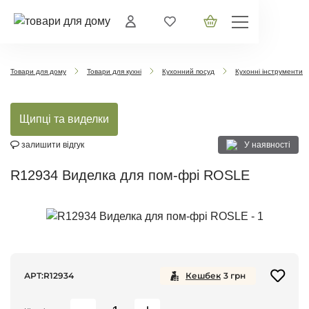
Товари для дому
Товари для кухні
Кухонний посуд
Кухонні інструменти
Щипці та виделки
У наявності
залишити відгук
R12934 Виделка для пом-фрі ROSLE
АРТ:
R12934
Кешбек
3
грн