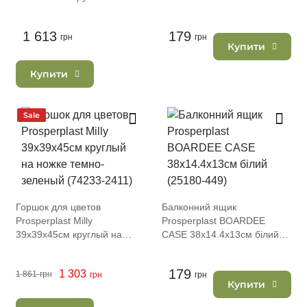
ножке антрацит (74233-433)
антрацит (25180-433)
1 613
179
грн
грн
Купити
Купити
Sale
Горшок для цветов
Балконний ящик
Prosperplast Milly
Prosperplast BOARDEE
39х39х45см круглый на
CASE 38х14.4х13см білий
ножке темно-зеленый
(25180-449)
(74233-2411)
179
1 303
1 861
грн
грн
грн
Купити