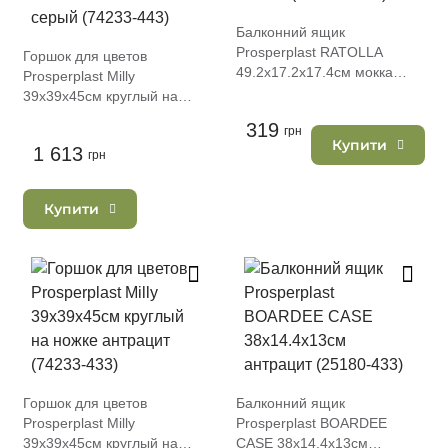
Балконний ящик
Prosperplast RATOLLA
Горшок для цветов
49.2х17.2х17.4см мокка
Prosperplast Milly
(76964-7529)
39х39х45см круглый на
ножке светло-серый (74233-
319
грн
443)
Купити
1 613
грн
Купити
Горшок для цветов
Балконний ящик
Prosperplast Milly
Prosperplast BOARDEE
39х39х45см круглый на
CASE 38х14.4х13см