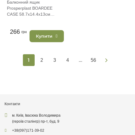
Балконний ящик
Prosperplast BOARDEE
CASE 58.7х14.4х13см
коричневий (25685-222)
266
грн
Купити
1
2
3
4
...
56
Контакти
м. Київ, Івасюка Володимира
(героїв сталінгр) пр-т, буд. 9
+38
(097)
171-39-02