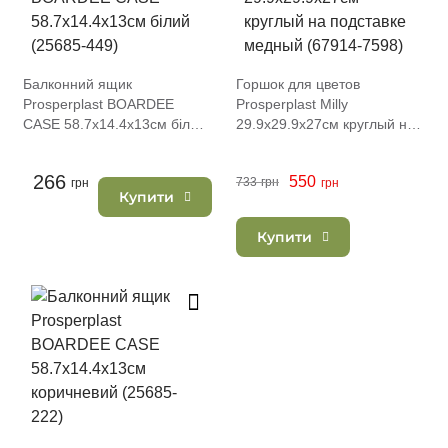
Балконний ящик
Горшок для цветов
Prosperplast BOARDEE
Prosperplast Milly
CASE 58.7х14.4х13см білий
29.9х29.9х27см круглый на
(25685-449)
подставке медный (67914-
7598)
266
550
733
грн
грн
грн
Купити
Купити