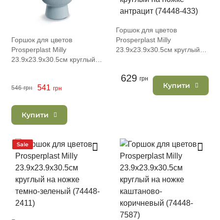
Горшок для цветов
Горшок для цветов
Prosperplast Milly
Prosperplast Milly
23.9х23.9х30.5см круглый
23.9х23.9х30.5см круглый
на ножке антрацит (74448-
на ножке светло-серый
433)
629
(74448-443)
грн
Купити
541
546
грн
грн
Купити
Sale