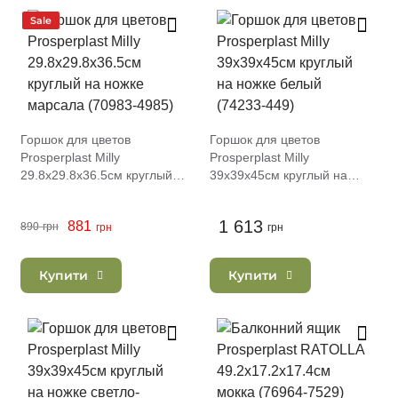
Sale
Горшок для цветов
Горшок для цветов
Prosperplast Milly
Prosperplast Milly
29.8х29.8х36.5см круглый
39х39х45см круглый на
на ножке марсала (70983-
ножке белый (74233-449)
4985)
1 613
881
890
грн
грн
грн
Купити
Купити