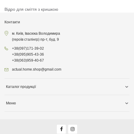
Відро для сміття з кришкою
Контакти
м. Київ, Івасюка Володимира
(героїв сталінгр) пр-т, буд. 9
+38
(097)
171-39-02
+38
(095)
905-43-36
+38
(063)
959-40-67
actual.home.shop@gmail.com
Каталог продукції
Зберігання
Меню
Товари для кухні
Інформація про доставку
Товари для прибирання
Про компанiю
Товари для дітей
Акції