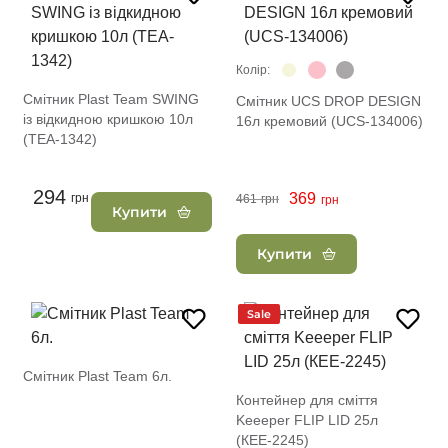
Колір:
Смітник Plast Team SWING
Смітник UCS DROP DESIGN
із відкидною кришкою 10л
16л кремовий (UCS-134006)
(TEA-1342)
294
369
грн
461
грн
грн
Купити
Купити
Sale
Смітник Plast Team 6л.
Контейнер для сміття
Keeeper FLIP LID 25л
(КЕЕ-2245)