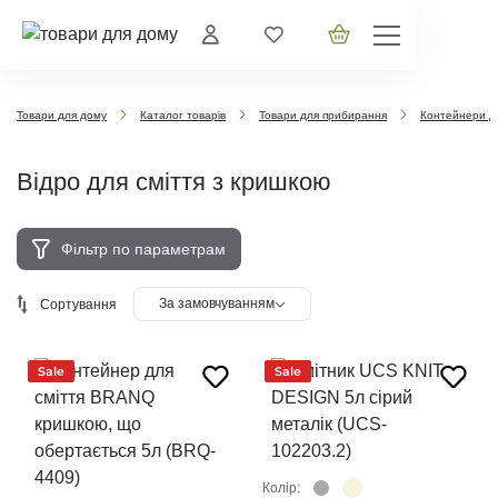
Товари для дому
Каталог товарів
Товари для прибирання
Контейнери дл
Відро для сміття з кришкою
Фільтр по параметрам
За замовчуванням
Сортування
Sale
Sale
Колір: