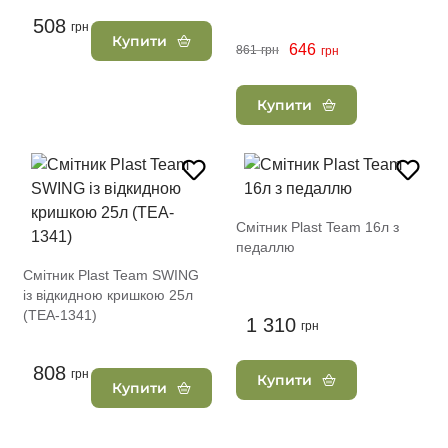
508
грн
Купити
646
861
грн
грн
Купити
Смітник Plast Team 16л з
педаллю
Смітник Plast Team SWING
із відкидною кришкою 25л
(TEA-1341)
1 310
грн
808
грн
Купити
Купити