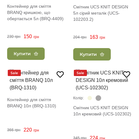
Контейнер для сміття
Смітник UCS KNIT DESIGN
BRANQ кришкою, що
5л сірий металік (UCS-
обертається 5л (BRQ-4409)
102203.2)
150
230
грн
163
грн
204
грн
грн
Купити
Купити
Sale
Sale
Колір:
Контейнер для сміття
BRANQ 10л (BRQ-1310)
Смітник UCS KNIT DESIGN
10л кремовий (UCS-102302)
220
366
грн
грн
224
345
грн
грн