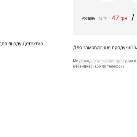
/
47
грн
Роздріб
72
грн
Для замовлення продукції 
Ми докладно вас проконсультуємо в
месенджері або по телефону