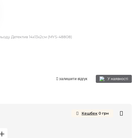
льоду Детектив 14х13х2см (MYS-48808)
У наявності
залишити відгук
Кешбек
0
грн