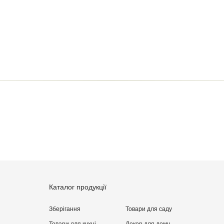
ти відгук
 модерацію, він з'явиться на сайті
овару
Каталог продукції
Зберігання
Товари для саду