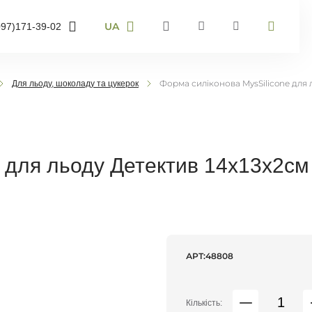
UA
097)
171-39-02
RU
UA
95)
905-43-36
EN
Форма силіконова MysSilicone для 
Для льоду, шоколаду та цукерок
63)
959-40-67
мер телефону і ми
онимо
e для льоду Детектив 14х13х2см
воніть мені
АРТ:
48808
Кількість: