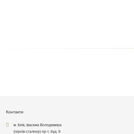
Щоб залишити відгук про товар, будь-ласка
увійдіть у особистий кабінет
Написа
Після того як ваш відгук пройде
Поставте оцінку т
Контакти
м. Київ, Івасюка Володимира
(героїв сталінгр) пр-т, буд. 9