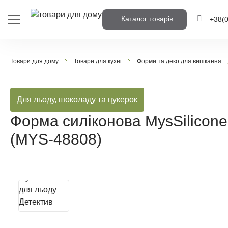
Каталог товарів
+38
(
+38
(0
Товари для дому
Товари для кухні
Форми та деко для випікання
+38
(0
Для льоду, шоколаду та цукерок
Напишіть но
вам передзв
Форма силіконова MysSilicon
(MYS-48808)
Передз