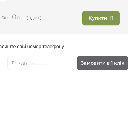
0
грн
Купити
Опт
( від
шт )
залиште свій номер телефону
Замовити в 1 клік