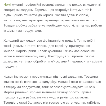
Ножі
кухонні професійні розподіляються по цехах, виходячи зі
специфіки завдань. Гарячий цех потребує інструментів із
підвищеною стійкістю до корозії. Частий дотик із сіллю,
кислотами, температурні перепади перевіряють якість сталі.
Товщина обуху забезпечує необхідну жорсткість під час роботи
із щільними продуктами.
Холодний цех славиться філігранністю подачі. Тут потрібні
тонкі, ідеально гострі клинки для карвінгу, приготування
канапе, нарізки риби. Тесак кухонний ніж займає особливе
місце в заготовочному цеху. Конструкція з широким лезом
дозволяє не тільки обробляти м'ясо, але й переносити нарізані
продукти.
Кожен інструмент проектується під певні завдання. Товщина
клинка ножів впливає на силу різу: масивні леза справляються
з твердими продуктами, тонкі забезпечують акуратний зріз.
Форма різальної кромки визначає техніку роботи: пряма
підходить для рубки, вигнута — для рухів, що качають.
Твердість сталі балансує між гостротою заточування, стійкістю