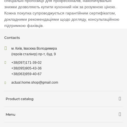
спеціальні пропозиції для професіоналів, накопичувальні
знижки дозволяють купити кухонний ніж за розумною ціною.
Кожна покупка супроводжується гарантійним сертифікатом,
докладними рекомендаціями щодо догляду, консультаційною
підтримкою фахівців.
Contacts
м. Київ, Івасюка Володимира
(героїв сталінгр) пр-т, буд. 9
+38
(097)
171-39-02
+38
(095)
905-43-36
+38
(063)
959-40-67
actual.home.shop@gmail.com
Product catalog
Storage
Menu
Kitchen goods
Delivery information
Cleaning supplies