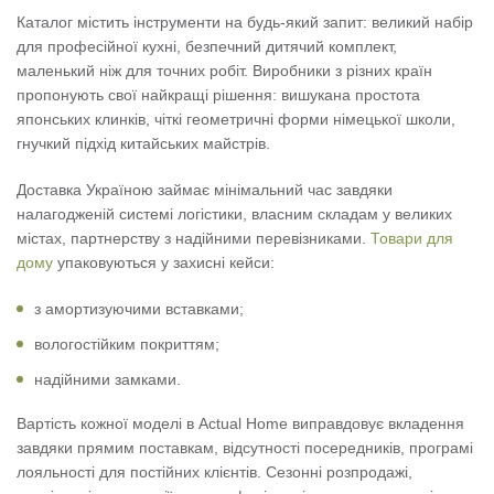
Каталог містить інструменти на будь-який запит: великий набір
для професійної кухні, безпечний дитячий комплект,
маленький ніж для точних робіт. Виробники з різних країн
пропонують свої найкращі рішення: вишукана простота
японських клинків, чіткі геометричні форми німецької школи,
гнучкий підхід китайських майстрів.
Доставка Україною займає мінімальний час завдяки
налагодженій системі логістики, власним складам у великих
містах, партнерству з надійними перевізниками.
Товари для
дому
упаковуються у захисні кейси:
з амортизуючими вставками;
вологостійким покриттям;
надійними замками.
Вартість кожної моделі в Actual Home виправдовує вкладення
завдяки прямим поставкам, відсутності посередників, програмі
лояльності для постійних клієнтів. Сезонні розпродажі,