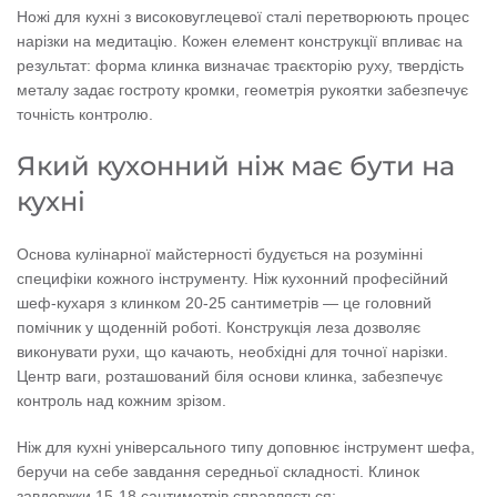
Ножі для кухні з високовуглецевої сталі перетворюють процес
нарізки на медитацію. Кожен елемент конструкції впливає на
результат: форма клинка визначає траєкторію руху, твердість
металу задає гостроту кромки, геометрія рукоятки забезпечує
точність контролю.
Який кухонний ніж має бути на
кухні
Основа кулінарної майстерності будується на розумінні
специфіки кожного інструменту. Ніж кухонний професійний
шеф-кухаря з клинком 20-25 сантиметрів — це головний
помічник у щоденній роботі. Конструкція леза дозволяє
виконувати рухи, що качають, необхідні для точної нарізки.
Центр ваги, розташований біля основи клинка, забезпечує
контроль над кожним зрізом.
Ніж для кухні універсального типу доповнює інструмент шефа,
беручи на себе завдання середньої складності. Клинок
завдовжки 15-18 сантиметрів справляється: