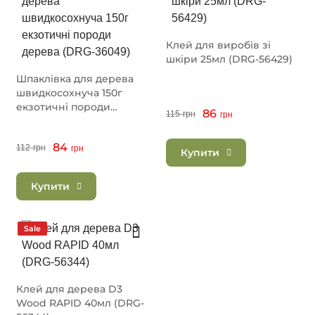
Клей для виробів зі
шкіри 25мл (DRG-56429)
Шпаклівка для дерева
швидкосохнуча 150г
екзотичні породи
86
115
грн
грн
дерева (DRG-36049)
84
112
грн
грн
Купити
Купити
Sale
Клей для дерева D3
Wood RAPID 40мл (DRG-