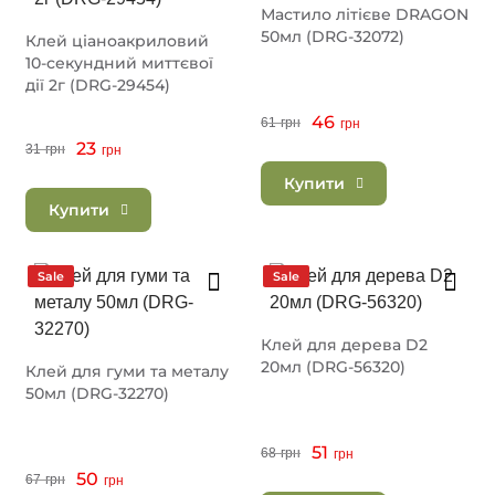
Мастило літієве DRAGON
50мл (DRG-32072)
Клей ціаноакриловий
10-секундний миттєвої
дії 2г (DRG-29454)
46
61
грн
грн
23
31
грн
грн
Купити
Купити
Sale
Sale
Клей для дерева D2
20мл (DRG-56320)
Клей для гуми та металу
50мл (DRG-32270)
51
68
грн
грн
50
67
грн
грн