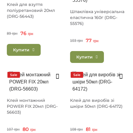
Клей для взуття
поліуретановий 20мл
Шпаклівка універсальна
(DRG-56443)
еластична 160г (DRG-
55576)
76
89
грн
грн
77
103
грн
грн
Купити
Купити
Sale
Sale
Клей монтажний
Клей для виробів зі
POWER FIX 20мл (DRG-
шкіри 50мл (DRG-64172)
56603)
80
81
107
грн
108
грн
грн
грн