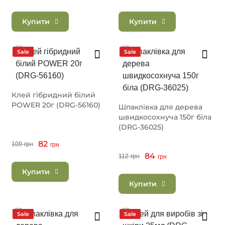
Купити
Купити
Sale
Sale
Клей гібридний білий
POWER 20г (DRG-56160)
Шпаклівка для дерева
швидкосохнуча 150г біла
(DRG-36025)
82
109
грн
грн
84
112
грн
грн
Купити
Купити
Sale
Sale