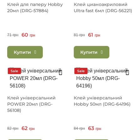
Клей для паперу Hobby
Клей цианоакриловий
20мл (DRG-57884)
Ultra fast 6мл (DRG-56221)
60
61
71
грн
81
грн
грн
грн
Купити
Купити
Sale
Sale
Клей універсальний
Клей універсальний
POWER 20мл (DRG-
Hobby 50мл (DRG-64196)
56108)
62
63
82
грн
84
грн
грн
грн