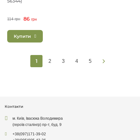
56344)
86
114
грн
грн
Купити
1
2
3
4
5
Контакти
м. Київ, Івасюка Володимира
(героїв сталінгр) пр-т, буд. 9
+38
(097)
171-39-02