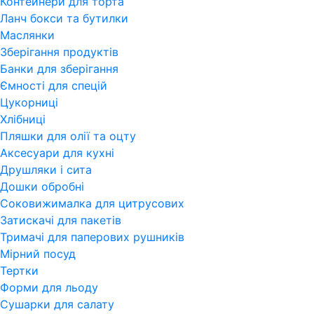
Контейнери для торта
Ланч бокси та бутилки
Маслянки
Зберігання продуктів
Банки для зберігання
Ємності для спецій
Цукорниці
Хлібниці
Пляшки для олії та оцту
Аксесуари для кухні
Друшляки і сита
Дошки обробні
Соковижималка для цитрусових
Затискачі для пакетів
Тримачі для паперових рушників
Мірний посуд
Тертки
Форми для льоду
Сушарки для салату