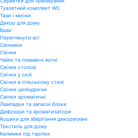
Серветки для прибирання
Туалетний комплект WC
Тази і миски
Декор для дому
Вази
Переглянути всi
Свічники
Свічки
Чайні та плаваючі вогні
Свічки столові
Свічки у склі
Свічки в сільському стилі
Свічки циліндричні
Свічки ароматичні
Лампадки та запасні блоки
Дифузори та ароматизатори
Кошики для зберігання декоративні
Текстиль для дому
Килимки під тарілки