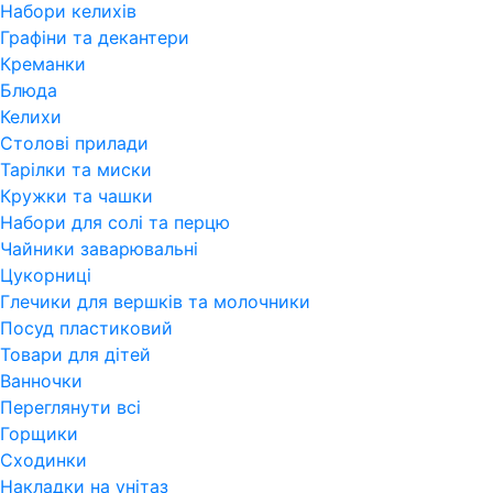
Набори келихів
Графіни та декантери
Креманки
Блюда
Келихи
Столові прилади
Тарілки та миски
Кружки та чашки
Набори для солі та перцю
Чайники заварювальні
Цукорниці
Глечики для вершків та молочники
Посуд пластиковий
Товари для дітей
Ванночки
Переглянути всi
Горщики
Сходинки
Накладки на унітаз