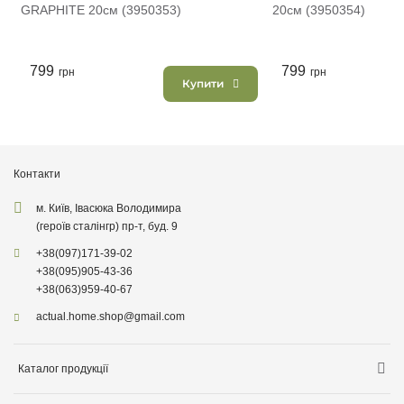
GRAPHITE 20см (3950353)
20см (3950354)
799
799
грн
грн
Купити
Контакти
м. Київ, Івасюка Володимира
(героїв сталінгр) пр-т, буд. 9
+38
(097)
171-39-02
+38
(095)
905-43-36
+38
(063)
959-40-67
actual.home.shop@gmail.com
Каталог продукції
Зберігання