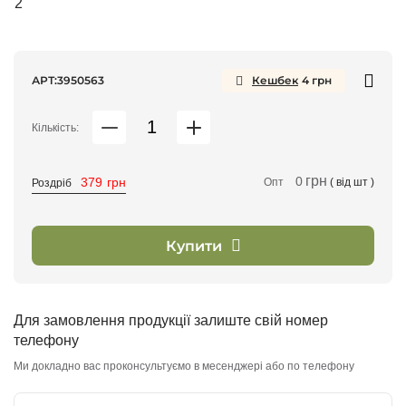
АРТ:
3950563
Кешбек
4
грн
Кількість:
грн
0
379
грн
Опт
( від
шт )
Роздріб
Купити
Для замовлення продукції залиште свій номер
телефону
Ми докладно вас проконсультуємо в месенджері або по телефону