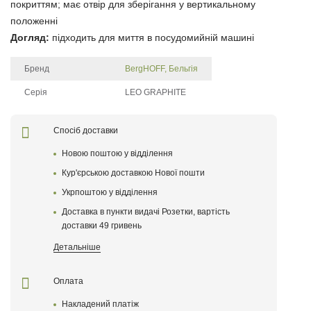
покриттям; має отвір для зберігання у вертикальному
положенні
Догляд:
підходить для миття в посудомийній машині
Бренд
BergHOFF, Бельгія
Серія
LEO GRAPHITE
Щоб залишити відгук про товар, будь-ласка
увійдіть у особистий кабінет
Спосіб доставки
Новою поштою у відділення
Написати відгук
Кур'єрською доставкою Нової пошти
Укрпоштою у відділення
Після того як ваш відгук пройде модерацію, він
з'явиться на сайті
Доставка в пункти видачі Розетки, вартість
доставки 49 гривень
Поставте оцінку товару
Детальніше
Оплата
Накладений платіж