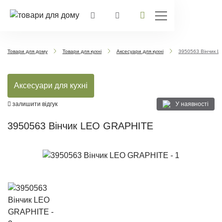
Товари для дому
Товари для кухні
Аксесуари для кухні
3950563 Вінчик 
Аксесуари для кухні
У наявності
залишити відгук
3950563 Вінчик LEO GRAPHITE