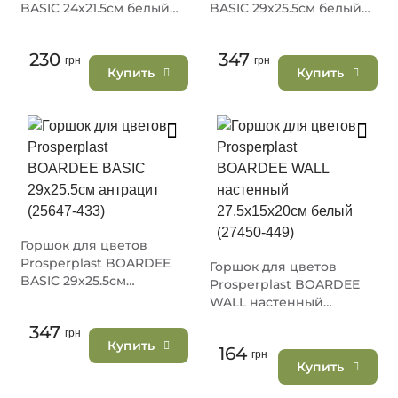
BASIC 24х21.5см белый
BASIC 29х25.5см белый
(25609-449)
(25647-449)
230
347
грн
грн
Купить
Купить
Горшок для цветов
Prosperplast BOARDEE
Горшок для цветов
BASIC 29х25.5см
Prosperplast BOARDEE
антрацит (25647-433)
WALL настенный
27.5х15х20см белый
347
грн
(27450-449)
Купить
164
грн
Купить