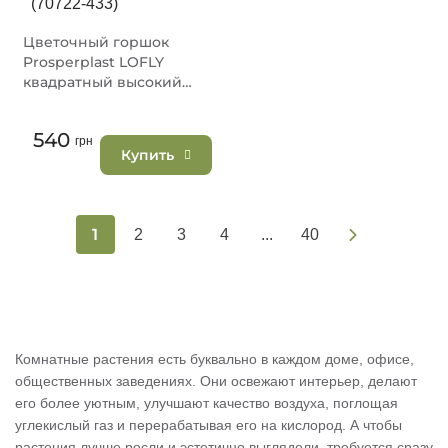
Цветочный горшок
Prosperplast LOFLY
квадратный высокий
30х44см антрацит
(70722-433)
540
грн
Купить
1
2
3
4
...
40
Комнатные растения есть буквально в каждом доме, офисе,
общественных заведениях. Они освежают интерьер, делают
его более уютным, улучшают качество воздуха, поглощая
углекислый газ и перерабатывая его на кислород. А чтобы
растения лучше росли и эстетично выглядели, требуется сразу